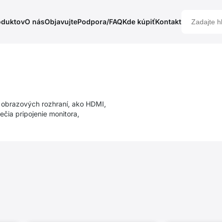
oduktov
O nás
Objavujte
Podpora/FAQ
Kde kúpiť
Kontakt
obrazových rozhraní, ako HDMI,
čia pripojenie monitora,