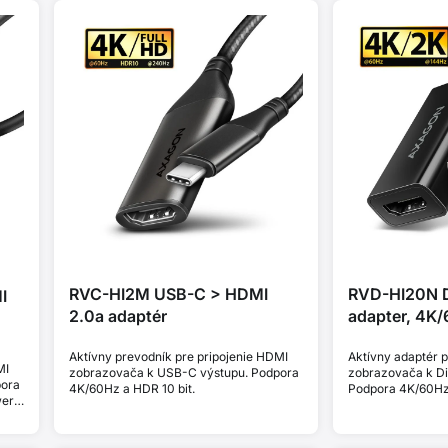
RVC-HI2M USB-C > HDMI
RVD-HI20N 
I
2.0a adaptér
adapter, 4K
Aktívny prevodník pre pripojenie HDMI
Aktívny adaptér p
MI
zobrazovača k USB-C výstupu. Podpora
zobrazovača k Di
pora
4K/60Hz a HDR 10 bit.
Podpora 4K/60Hz
wer