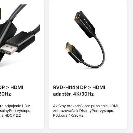
DP > HDMI
RVD-HI14N DP > HDMI
/60Hz
adaptér, 4K/30Hz
re pripojenie HDMI
Aktívny prevodník pre pripojenie HDMI
splayPort výstupu.
zobrazovača k DisplayPort výstupu.
 a HDCP 2.2
Podpora 4K/30Hz.