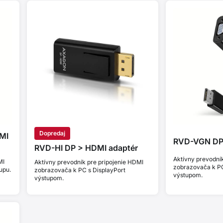
Dopredaj
MI
RVD-VGN DP 
RVD-HI DP > HDMI adaptér
Aktívny prevodník
MI
Aktívny prevodník pre pripojenie HDMI
zobrazovača k PC
upu.
zobrazovača k PC s DisplayPort
výstupom.
výstupom.