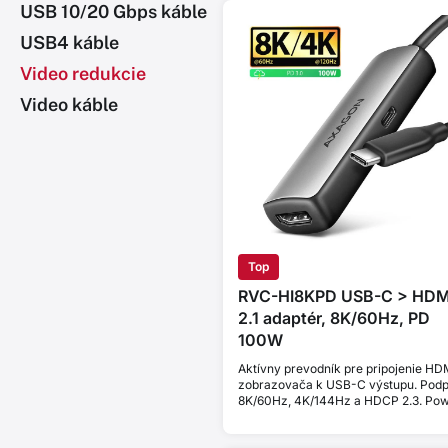
USB 10/20 Gbps káble
USB4 káble
Video redukcie
Video káble
Top
RVC-HI8KPD USB-C > HDM
2.1 adaptér, 8K/60Hz, PD
100W
Aktívny prevodník pre pripojenie HD
zobrazovača k USB-C výstupu. Pod
8K/60Hz, 4K/144Hz a HDCP 2.3. Po
Delivery 100W.