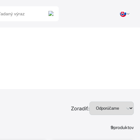
Zoradiť:
9
produktov