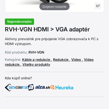
1
/
7
Dotykom rozbalíte
Najpredávanejšie
RVH-VGN HDMI > VGA adaptér
Aktívny prevodník pre pripojenie VGA zobrazovača k PC s
HDMI výstupom.
Kód produktu:
RVH-VGN
Kategória:
Káble a redukcie
,
Redukcie
,
Video
,
Video
redukcie
,
Všetky produkty
Kde kúpiť online?