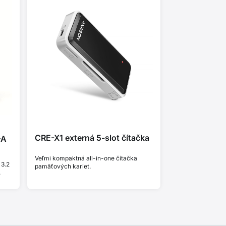
CRE-X1 externá 5-slot čítačka
-A
Veľmi kompaktná all-in-one čítačka
 3.2
pamäťových kariet.
.