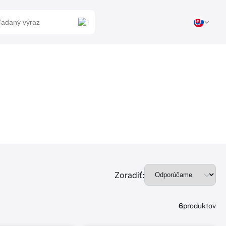
Zoradiť:
6
produktov