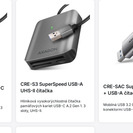
CRE-S3 SuperSpeed USB-A
CRE-SAC Su
-C
UHS-II čítačka
+ USB-A číta
Hliníková vysokorýchlostná čítačka
Mobilná USB 3.2 G
pamäťových kariet USB-C A.2 Gen 1. 3
 3
konektormi USB-
sloty, UHS-II.