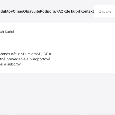
oduktov
O nás
Objavujte
Podpora/FAQ
Kde kúpiť
Kontakt
h kariet
renos dát z SD, microSD, CF a
tné prevedenie aj viacportové
eí a súborov.