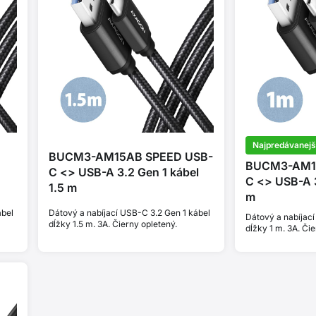
Najpredávanejš
BUCM3-AM15AB SPEED USB-
BUCM3-AM1
C <> USB-A 3.2 Gen 1 kábel
C <> USB-A 3
1.5 m
m
ábel
Dátový a nabíjací USB-C 3.2 Gen 1 kábel
Dátový a nabíjací
dĺžky 1.5 m. 3A. Čierny opletený.
dĺžky 1 m. 3A. Čie