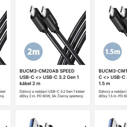
BUCM3-CM20AB SPEED
BUCM3-CM1
USB-C <> USB-C 3.2 Gen 1
C <> USB-C 3
kábel 2 m
1.5 m
ábel
Dátový a nabíjací USB-C 3.2 Gen 1 kábel
Dátový a nabíjací
ný.
dĺžky 2 m. PD 60W, 3A. Čierny opletený.
dĺžky 1.5 m. PD 6