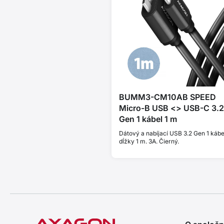
BUMM3-CM10AB SPEED
Micro-B USB <> USB-C 3.2
Gen 1 kábel 1 m
Dátový a nabíjací USB 3.2 Gen 1 kábe
dĺžky 1 m. 3A. Čierný.