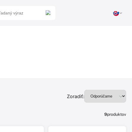
Zoradiť:
9
produktov