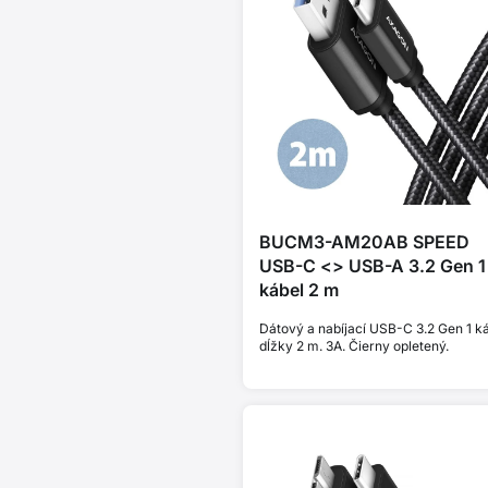
BUCM3-AM20AB SPEED
USB-C <> USB-A 3.2 Gen 1
kábel 2 m
Dátový a nabíjací USB-C 3.2 Gen 1 k
dĺžky 2 m. 3A. Čierny opletený.