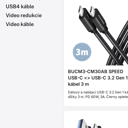
USB4 káble
Video redukcie
Video káble
BUCM3-CM30AB SPEED
USB-C <> USB-C 3.2 Gen 1
kábel 3 m
Dátový a nabíjací USB-C 3.2 Gen 1 k
dĺžky 3 m. PD 60W, 3A. Čierny oplete