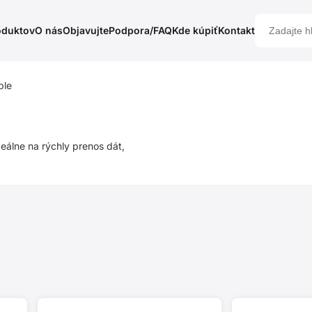
oduktov
O nás
Objavujte
Podpora/FAQ
Kde kúpiť
Kontakt
ble
álne na rýchly prenos dát,