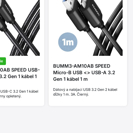
ie
BUMM3-AM10AB SPEED
0AB SPEED USB-
Micro-B USB <> USB-A 3.2
.2 Gen 1 kábel 1
Gen 1 kábel 1 m
Dátový a nabíjací USB 3.2 Gen 2 kábel
 USB-C 3.2 Gen 1 kábel
dĺžky 1 m. 3A. Čierný.
rny opletený.