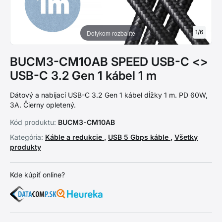
1
/
6
Dotykom rozbalíte
BUCM3-CM10AB SPEED USB-C <>
USB-C 3.2 Gen 1 kábel 1 m
Dátový a nabíjací USB-C 3.2 Gen 1 kábel dĺžky 1 m. PD 60W,
3A. Čierny opletený.
Kód produktu:
BUCM3-CM10AB
Kategória:
Káble a redukcie
,
USB 5 Gbps káble
,
Všetky
produkty
Kde kúpiť online?