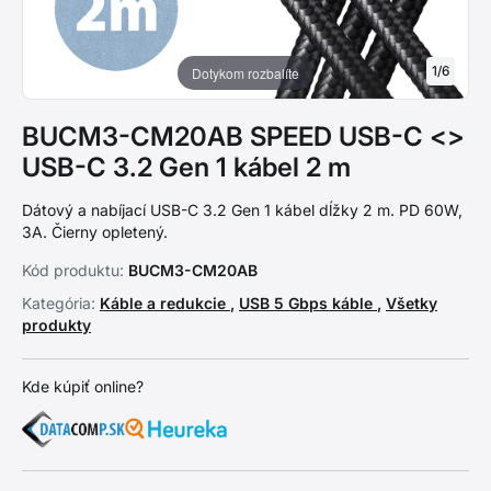
1
/
6
Dotykom rozbalíte
BUCM3-CM20AB SPEED USB-C <>
USB-C 3.2 Gen 1 kábel 2 m
Dátový a nabíjací USB-C 3.2 Gen 1 kábel dĺžky 2 m. PD 60W,
3A. Čierny opletený.
Kód produktu:
BUCM3-CM20AB
Kategória:
Káble a redukcie
,
USB 5 Gbps káble
,
Všetky
produkty
Kde kúpiť online?