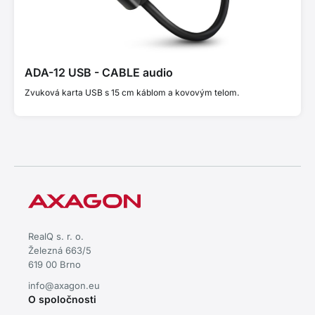
ADA-12 USB - CABLE audio
Zvuková karta USB s 15 cm káblom a kovovým telom.
RealQ s. r. o.
Železná 663/5
619 00 Brno
info@axagon.eu
O spoločnosti