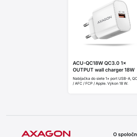
ACU-QC18W QC3.0 1×
OUTPUT wall charger 18W
Nabíjačka do siete 1× port USB-A, QC
/ AFC / FCP / Apple. Výkon 18 W.
O spoločn