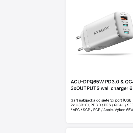
ACU-DPQ65W PD3.0 & QC
3xOUTPUTS wall charger 
GaN nabíjačka do sietě 3x port (USB
2x USB-C), PD3.0 / PPS / QC4+ / SF
/ AFC / SCP / FCP / Apple. Výkon 65W