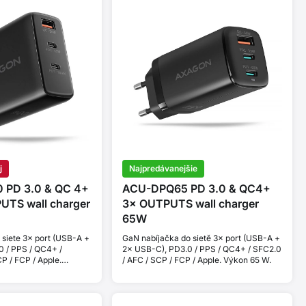
j
Najpredávanejšie
 PD 3.0 & QC 4+
ACU-DPQ65 PD 3.0 & QC4+
TS wall charger
3× OUTPUTS wall charger
65W
 siete 3× port (USB-A +
GaN nabíjačka do sietě 3× port (USB-A +
0 / PPS / QC4+ /
2× USB-C), PD3.0 / PPS / QC4+ / SFC2.0
P / FCP / Apple.
/ AFC / SCP / FCP / Apple. Výkon 65 W.
00W.