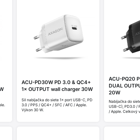
ACU-PQ20 P
ACU-PD30W PD 3.0 & QC4+
DUAL OUTPUT
0W
1× OUTPUT wall charger 30W
20W
Sil nabíjačka do siete 1× port USB-C, PD
Nabíjačka do siet
le.
3.0 / PPS / QC4+ / SFC / AFC / Apple.
USB-C), PD3.0 / 
Výkon 30 W.
/ Apple. Celkový