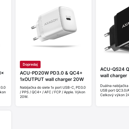
Dopredaj
ACU-QS24 Q
1×
ACU-PD20W PD3.0 & QC4+
wall charger
1xOUTPUT wall charger 20W
Duálna nabíjačka 
D3.0
Nabíjačka do siete 1x port USB-C, PD3.0
USB port QC3.0/A
ýkon
/ PPS / QC4+ / AFC / FCP / Apple. Výkon
Celkový výkon 2
20W.