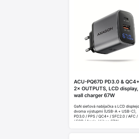
ACU-PQ67D PD3.0 & QC4
2× OUTPUTS, LCD display,
wall charger 67W
GaN sieťová nabíjačka s LCD displej
dvoma výstupmi (USB-A + USB-C),
PD3.0 / PPS / QC4+ / SFC2.0 / AFC /
/ FCP / Apple. Výkon 67W.