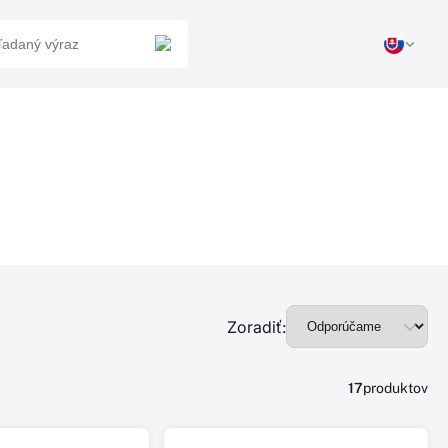
Zoradiť:
17
produktov