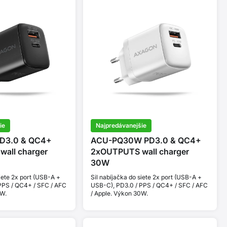
ie
Najpredávanejšie
D3.0 & QC4+
ACU-PQ30W PD3.0 & QC4+
all charger
2xOUTPUTS wall charger
30W
siete 2x port (USB-A +
Sil nabíjačka do siete 2x port (USB-A +
PPS / QC4+ / SFC / AFC
USB-C), PD3.0 / PPS / QC4+ / SFC / AFC
0W.
/ Apple. Výkon 30W.