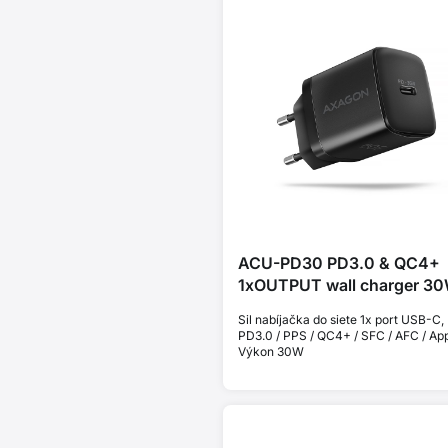
ACU-PD30 PD3.0 & QC4+
1xOUTPUT wall charger 3
Sil nabíjačka do siete 1x port USB-C,
PD3.0 / PPS / QC4+ / SFC / AFC / App
Výkon 30W