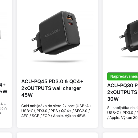
Najpredávanejš
ACU-PQ45 PD3.0 & QC4+
4+
ACU-PQ30 P
2xOUTPUTS wall charger
65W
2xOUTPUTS w
45W
30W
-A +
GaN nabíjačka do siete 2x port (USB-A +
Sil nabíjačka do 
C2.0
USB-C), PD3.0 / PPS / QC4+ / SFC2.0 /
USB-C), PD3.0 / 
.
AFC / SCP / FCP / Apple. Výkon 45W.
/ Apple. Výkon 3