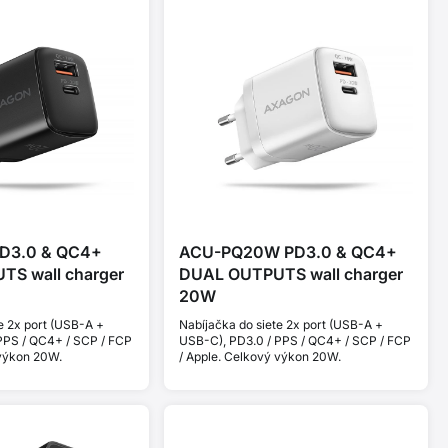
D3.0 & QC4+
ACU-PQ20W PD3.0 & QC4+
S wall charger
DUAL OUTPUTS wall charger
20W
e 2x port (USB-A +
Nabíjačka do siete 2x port (USB-A +
PPS / QC4+ / SCP / FCP
USB-C), PD3.0 / PPS / QC4+ / SCP / FCP
 výkon 20W.
/ Apple. Celkový výkon 20W.