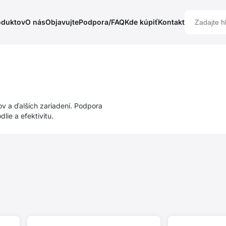
oduktov
O nás
Objavujte
Podpora/FAQ
Kde kúpiť
Kontakt
ov a ďalších zariadení. Podpora
ie a efektivitu.