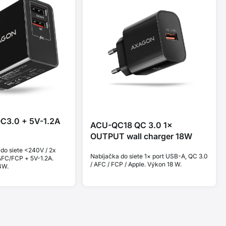
C3.0 + 5V-1.2A
ACU-QC18 QC 3.0 1×
OUTPUT wall charger 18W
do siete <240V / 2x
Nabíjačka do siete 1× port USB-A, QC 3.0
FC/FCP + 5V-1.2A.
/ AFC / FCP / Apple. Výkon 18 W.
4W.