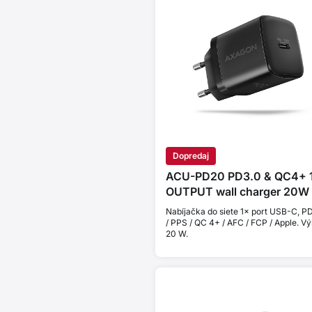
Dopredaj
ACU-PD20 PD3.0 & QC4+ 
OUTPUT wall charger 20W
Nabíjačka do siete 1× port USB-C, P
/ PPS / QC 4+ / AFC / FCP / Apple. V
20 W.