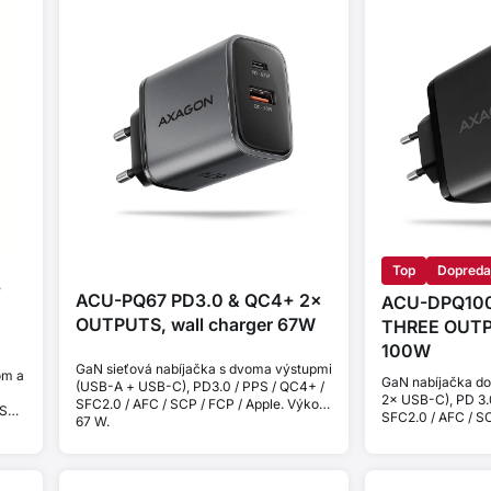
Top
Dopreda
+
ACU-PQ67 PD3.0 & QC4+ 2×
ACU-DPQ100
OUTPUTS, wall charger 67W
THREE OUTPU
100W
GaN sieťová nabíjačka s dvoma výstupmi
om a
GaN nabíjačka do
(USB-A + USB-C), PD3.0 / PPS / QC4+ /
2× USB-C), PD 3.
SFC2.0 / AFC / SCP / FCP / Apple. Výkon
 SCP
SFC2.0 / AFC / SC
67 W.
Celkový výkon 1