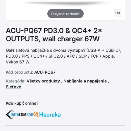
1
/
9
Dotykom rozbalíte
ACU-PQ67 PD3.0 & QC4+ 2×
OUTPUTS, wall charger 67W
GaN sieťová nabíjačka s dvoma výstupmi (USB-A + USB-C),
PD3.0 / PPS / QC4+ / SFC2.0 / AFC / SCP / FCP / Apple.
Výkon 67 W.
Kód produktu:
ACU-PQ67
Kategória:
Všetky produkty
,
Nabíjanie a napájanie
,
Sieťové
Kde kúpiť online?