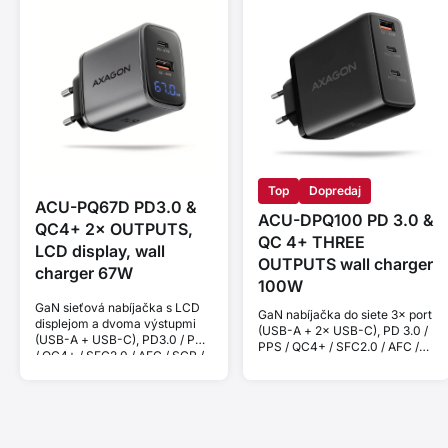
Top
Dopredaj
ACU-PQ67D PD3.0 &
ACU-DPQ100 PD 3.0 &
QC4+ 2× OUTPUTS,
QC 4+ THREE
LCD display, wall
OUTPUTS wall charger
charger 67W
100W
GaN sieťová nabíjačka s LCD
GaN nabíjačka do siete 3× port
displejom a dvoma výstupmi
(USB-A + 2× USB-C), PD 3.0 /
(USB-A + USB-C), PD3.0 / PPS
PPS / QC4+ / SFC2.0 / AFC /
/ QC4+ / SFC2.0 / AFC / SCP /
SCP / FCP / Apple. Celkový
FCP / Apple. Výkon 67W.
výkon 100W.