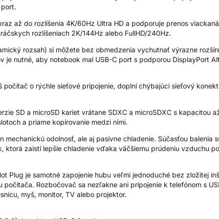
 port.
braz až do rozlíšenia 4K/60Hz Ultra HD a podporuje prenos viackan
hráčskych rozlíšeniach 2K/144Hz alebo FullHD/240Hz.
cký rozsah) si môžete bez obmedzenia vychutnať výrazne rozšíren
v je nutné, aby notebook mal USB-C port s podporou DisplayPort A
š počítač o rýchle sieťové pripojenie, doplní chýbajúci sieťový konek
verzie SD a microSD kariet vrátane SDXC a microSDXC s kapacitou 
lotoch a priame kopírovanie medzi nimi.
elen mechanickú odolnosť, ale aj pasívne chladenie. Súčasťou balenia
, ktorá zaistí lepšie chladenie vďaka väčšiemu prúdeniu vzduchu p
t Plug je samotné zapojenie hubu veľmi jednoduché bez zložitej in
ehu počítača. Rozbočovač sa nezľakne ani pripojenie k telefónom s U
vesnicu, myš, monitor, TV alebo projektor.