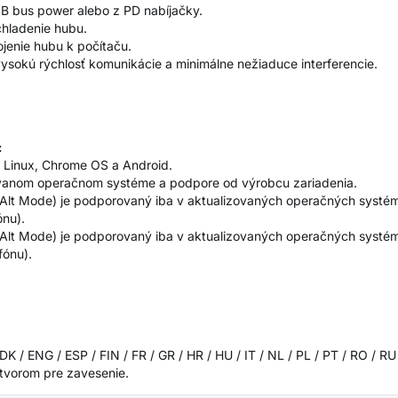
SB bus power alebo z PD nabíjačky.
 chladenie hubu.
ojenie hubu k počítaču.
vysokú rýchlosť komunikácie a minimálne nežiaduce interferencie.
:
, Linux, Chrome OS a Android.
užívanom operačnom systéme a podpore od výrobcu zariadenia.
 Alt Mode) je podporovaný iba v aktualizovaných operačných systém
ónu).
 Alt Mode) je podporovaný iba v aktualizovaných operačných systém
fónu).
 / ENG / ESP / FIN / FR / GR / HR / HU / IT / NL / PL / PT / RO / RU
otvorom pre zavesenie.