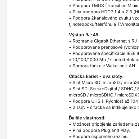
• Podpora TMDS (Transition Minimiz
• Plná podpora HDCP 1.4 a 2.3 (Hi
• Podpora 2kanálového zvuku vzor
tj notebooku/telefónu a TV/monito
Výstup RJ-45:
• Rozhranie Gigabit Ethernet s R
• Podporované prenosové rýchlost
• Podporované špecifikácie IEEE
• 10/100/1000 Mb / s autodetekci
• Porpora funkcie Wake-on-LAN.
Čítačka kariet - dva sloty:
• Slot Micro SD: microSD / micro
• Slot SD: SecureDigital / SDHC
microSD / microSDHC / microSDX
• Podpora UHS-I. Rýchlosť až 104
• 2 LUN - čítačka sa indikuje ako 
Ďalšie vlastnosti:
• Možnosť pripojenia zariadenia 
• Plná podpora Plug and Play.
• Podpora úsporného režimu.