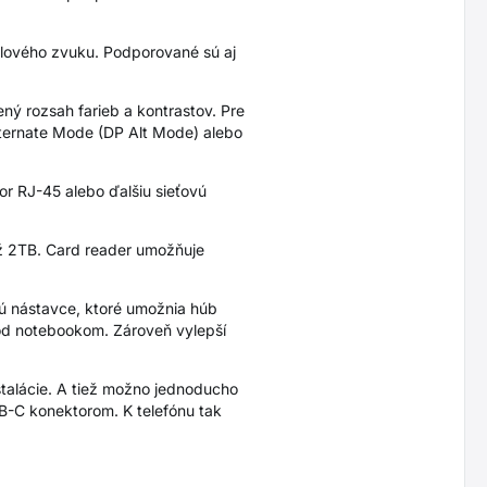
álového zvuku. Podporované sú aj
ý rozsah farieb a kontrastov. Pre
lternate Mode (DP Alt Mode) alebo
tor RJ-45 alebo ďalšiu sieťovú
až 2TB. Card reader umožňuje
 sú nástavce, ktoré umožnia húb
od notebookom. Zároveň vylepší
štalácie. A tiež možno jednoducho
SB-C konektorom. K telefónu tak