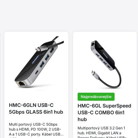
Najpredávanejšie
HMC-6GLN USB-C
HMC-6GL SuperSpeed
5Gbps GLASS 6in1 hub
USB-C COMBO 6in1
hub
Multi portový USB-C 5Gbps
Multiportový USB 3.2 Gen 1
hub s HDMI, PD 100W, 2 USB-
hub. HDMI, Gigabit LAN a
A a 1 USB-C porty. Kábel USB-
Power Delivery. Kábel USB-C