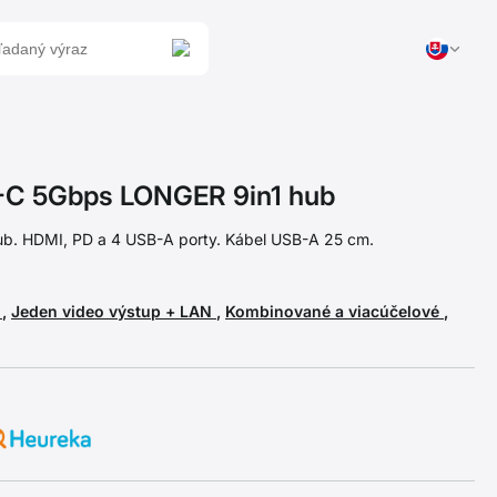
C 5Gbps LONGER 9in1 hub
ub. HDMI, PD a 4 USB-A porty. Kábel USB-A 25 cm.
e
,
Jeden video výstup + LAN
,
Kombinované a viacúčelové
,