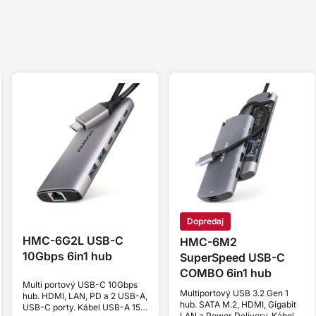
Dopredaj
HMC-6G2L USB-C
HMC-6M2
10Gbps 6in1 hub
SuperSpeed USB-C
COMBO 6in1 hub
Multi portový USB-C 10Gbps
Multiportový USB 3.2 Gen 1
hub. HDMI, LAN, PD a 2 USB-A,
hub. SATA M.2, HDMI, Gigabit
USB-C porty. Kábel USB-A 15
LAN a Power Delivery. Kábel