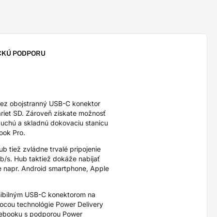
CKÚ PODPORU
ez obojstranný USB-C konektor
kariet SD. Zároveň získate možnosť
duchú a skladnú dokovaciu stanicu
ook Pro.
tiež zvládne trvalé pripojenie
b/s. Hub taktiež dokáže nabíjať
te napr. Android smartphone, Apple
sibilným USB-C konektorom na
ocou technológie Power Delivery
otebooku s podporou Power