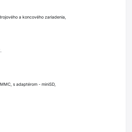
drojového a koncového zariadenia,
.
-MMC, s adaptérom - miniSD,