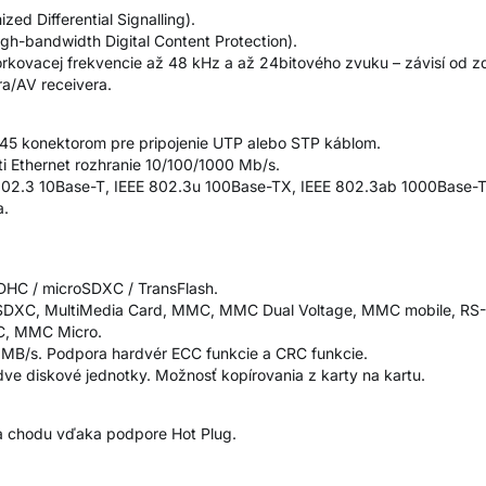
ed Differential Signalling).
gh-bandwidth Digital Content Protection).
kovacej frekvencie až 48 kHz a až 24bitového zvuku – závisí od z
ra/AV receivera.
J-45 konektorom pre pripojenie UTP alebo STP káblom.
i Ethernet rozhranie 10/100/1000 Mb/s.
 802.3 10Base-T, IEEE 802.3u 100Base-TX, IEEE 802.3ab 1000Base-T
a.
SDHC / microSDXC / TransFlash.
 / SDXC, MultiMedia Card, MMC, MMC Dual Voltage, MMC mobile, RS
C, MMC Micro.
 MB/s. Podpora hardvér ECC funkcie a CRC funkcie.
dve diskové jednotky. Možnosť kopírovania z karty na kartu.
za chodu vďaka podpore Hot Plug.