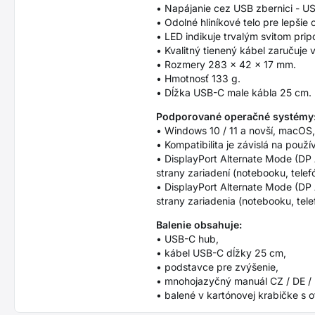
• Napájanie cez USB zbernici - U
• Odolné hliníkové telo pre lepšie
• LED indikuje trvalým svitom prip
• Kvalitný tienený kábel zaručuje 
• Rozmery 283 x 42 x 17 mm.
• Hmotnosť 133 g.
• Dĺžka USB-C male kábla 25 cm.
Podporované operačné systémy
• Windows 10 / 11 a novší, macOS
• Kompatibilita je závislá na po
• DisplayPort Alternate Mode (DP
strany zariadení (notebooku, telef
• DisplayPort Alternate Mode (DP
strany zariadenia (notebooku, tele
Balenie obsahuje:
• USB-C hub,
• kábel USB-C dĺžky 25 cm,
• podstavce pre zvýšenie,
• mnohojazyčný manuál CZ / DE / DK
• balené v kartónovej krabičke s 