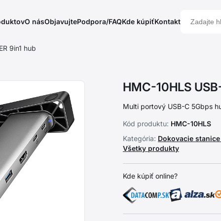
oduktov
O nás
Objavujte
Podpora/FAQ
Kde kúpiť
Kontakt
R 9in1 hub
HMC-10HLS USB-
Multi portový USB-C 5Gbps h
Kód produktu:
HMC-10HLS
Kategória:
Dokovacie stanic
Všetky produkty
Kde kúpiť online?