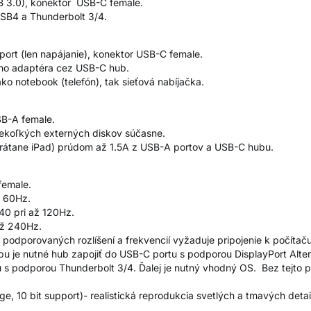
B 3.0), konektor USB-C female.
USB4 a Thunderbolt 3/4.
ort (len napájanie), konektor USB-C female.
ého adaptéra cez USB-C hub.
o notebook (telefón), tak sieťová nabíjačka.
SB-A female.
iekoľkých externých diskov súčasne.
(vrátane iPad) prúdom až 1.5A z USB-A portov a USB-C hubu.
female.
až 60Hz.
40 pri až 120Hz.
až 240Hz.
odporovaných rozlíšení a frekvencií vyžaduje pripojenie k počítaču 
pu je nutné hub zapojiť do USB-C portu s podporou DisplayPort Alt
u s podporou Thunderbolt 3/4. Ďalej je nutný vhodný OS. Bez tejto
, 10 bit support)- realistická reprodukcia svetlých a tmavých detai
.