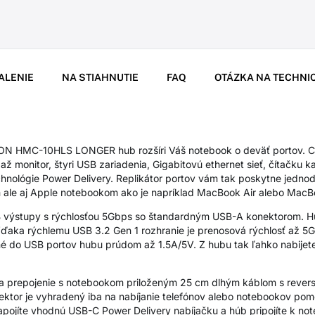
ALENIE
NA STIAHNUTIE
FAQ
OTÁZKA NA TECHNI
N HMC-10HLS LONGER hub rozšíri Váš notebook o deväť portov. C
u až monitor, štyri USB zariadenia, Gigabitovú ethernet sieť, čítačku 
nológie Power Delivery. Replikátor portov vám tak poskytne jedno
ale aj Apple notebookom ako je napríklad MacBook Air alebo MacB
výstupy s rýchlosťou 5Gbps so štandardným USB-A konektorom. Hub 
ďaka rýchlemu USB 3.2 Gen 1 rozhranie je prenosová rýchlosť až 5G
ené do USB portov hubu prúdom až 1.5A/5V. Z hubu tak ľahko nabije
na prepojenie s notebookom priloženým 25 cm dlhým káblom s rever
tor je vyhradený iba na nabíjanie telefónov alebo notebookov pom
ojíte vhodnú USB-C Power Delivery nabíjačku a húb pripojíte k n