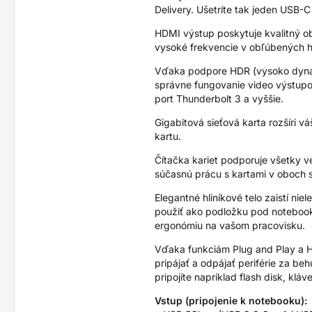
Delivery. Ušetríte tak jeden USB-C
HDMI výstup poskytuje kvalitný o
vysoké frekvencie v obľúbených 
Vďaka podpore HDR (vysoko dynami
správne fungovanie video výstupo
port Thunderbolt 3 a vyššie.
Gigabitová sieťová karta rozšíri vá
kartu.
Čítačka kariet podporuje všetky 
súčasnú prácu s kartami v oboch s
Elegantné hliníkové telo zaistí ni
použiť ako podložku pod notebook
ergonómiu na vašom pracovisku.
Vďaka funkciám Plug and Play a Ho
pripájať a odpájať periférie za b
pripojíte napríklad flash disk, klá
Vstup (pripojenie k notebooku):