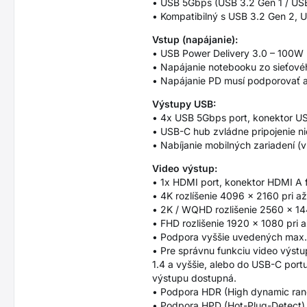
• USB 5Gbps (USB 3.2 Gen 1 / US
• Kompatibilný s USB 3.2 Gen 2, 
Vstup (napájanie):
• USB Power Delivery 3.0 – 100W p
• Napájanie notebooku zo sieťov
• Napájanie PD musí podporovať ak
Výstupy USB:
• 4x USB 5Gbps port, konektor U
• USB-C hub zvládne pripojenie n
• Nabíjanie mobilných zariadení 
Video výstup:
• 1x HDMI port, konektor HDMI A 
• 4K rozlíšenie 4096 x 2160 pri 
• 2K / WQHD rozlišenie 2560 x 14
• FHD rozlišenie 1920 x 1080 pri 
• Podpora vyššie uvedených max. p
• Pre správnu funkciu video výstu
1.4 a vyššie, alebo do USB-C port
výstupu dostupná.
• Podpora HDR (High dynamic range
• Podpora HPD (Hot-Plug-Detect)