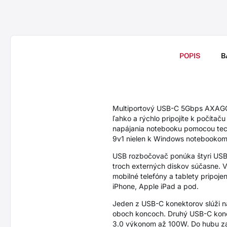
POPIS
B
Multiportový USB-C 5Gbps AXAGO
ľahko a rýchlo pripojíte k počítač
napájania notebooku pomocou tech
9v1 nielen k Windows notebookom 
USB rozbočovač ponúka štyri USB 
troch externých diskov súčasne. V
mobilné telefóny a tablety pripoj
iPhone, Apple iPad a pod.
Jeden z USB-C konektorov slúži 
oboch koncoch. Druhý USB-C konek
3.0 výkonom až 100W. Do hubu zap