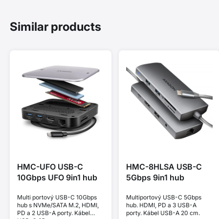
Similar products
HMC-UFO USB-C
HMC-8HLSA USB-C
10Gbps UFO 9in1 hub
5Gbps 9in1 hub
Multi portový USB-C 10Gbps
Multiportový USB-C 5Gbps
hub s NVMe/SATA M.2, HDMI,
hub. HDMI, PD a 3 USB-A
PD a 2 USB-A porty. Kábel
porty. Kábel USB-A 20 cm.