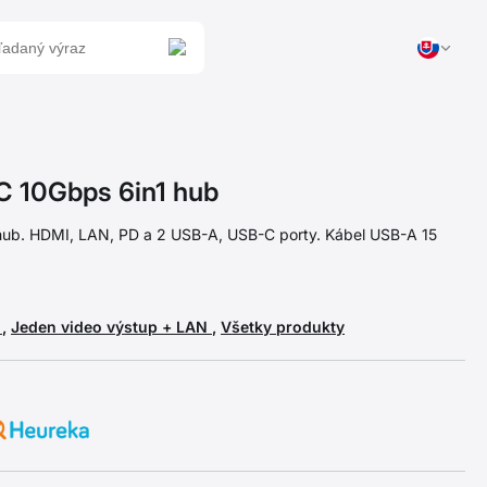
 10Gbps 6in1 hub
hub. HDMI, LAN, PD a 2 USB-A, USB-C porty. Kábel USB-A 15
e
,
Jeden video výstup + LAN
,
Všetky produkty