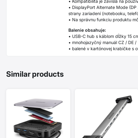
• Kompatibilita je závislá na po
• DisplayPort Alternate Mode (DP
strany zariadení (notebooku, telef
• Na správnu funkciu produktu môž
Balenie obsahuje:
• USB-C hub s káblom dĺžky 15 c
• mnohojazyčný manuál CZ / DE / DK
• balené v kartónovej krabičke s 
Similar products