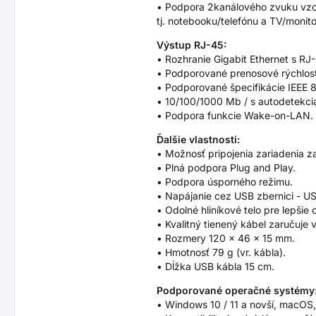
• Podpora 2kanálového zvuku vzor
tj. notebooku/telefónu a TV/monit
Výstup RJ-45:
• Rozhranie Gigabit Ethernet s R
• Podporované prenosové rýchlost
• Podporované špecifikácie IEEE
• 10/100/1000 Mb / s autodetekci
• Podpora funkcie Wake-on-LAN.
Ďalšie vlastnosti:
• Možnosť pripojenia zariadenia 
• Plná podpora Plug and Play.
• Podpora úsporného režimu.
• Napájanie cez USB zbernici - U
• Odolné hliníkové telo pre lepšie
• Kvalitný tienený kábel zaručuje 
• Rozmery 120 x 46 x 15 mm.
• Hmotnosť 79 g (vr. kábla).
• Dĺžka USB kábla 15 cm.
Podporované operačné systémy
• Windows 10 / 11 a novší, macOS