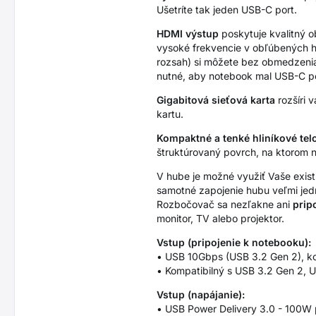
Ušetríte tak jeden USB-C port.
HDMI výstup
poskytuje kvalitný o
vysoké frekvencie v obľúbených h
rozsah) si môžete bez obmedzenia 
nutné, aby notebook mal USB-C por
Gigabitová sieťová karta
rozšíri 
kartu.
Kompaktné a tenké hliníkové tel
štruktúrovaný povrch, na ktorom n
V hube je možné využiť Vaše exis
samotné zapojenie hubu veľmi jedn
Rozbočovač sa nezľakne ani
prip
monitor, TV alebo projektor.
Vstup (pripojenie k notebooku):
• USB 10Gbps (USB 3.2 Gen 2), k
• Kompatibilný s USB 3.2 Gen 2, 
Vstup (napájanie):
• USB Power Delivery 3.0 - 100W 