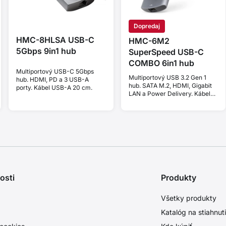
Dopredaj
HMC-8HLSA USB-C
HMC-6M2
5Gbps 9in1 hub
SuperSpeed USB-C
COMBO 6in1 hub
Multiportový USB-C 5Gbps
Multiportový USB 3.2 Gen 1
hub. HDMI, PD a 3 USB-A
hub. SATA M.2, HDMI, Gigabit
porty. Kábel USB-A 20 cm.
LAN a Power Delivery. Kábel
USB-C 18cm.
osti
Produkty
Všetky produkty
Katalóg na stiahnut