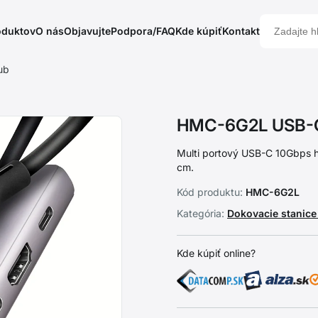
oduktov
O nás
Objavujte
Podpora/FAQ
Kde kúpiť
Kontakt
ub
HMC-6G2L USB-C
Multi portový USB-C 10Gbps 
cm.
Kód produktu:
HMC-6G2L
Kategória:
Dokovacie stanic
Kde kúpiť online?