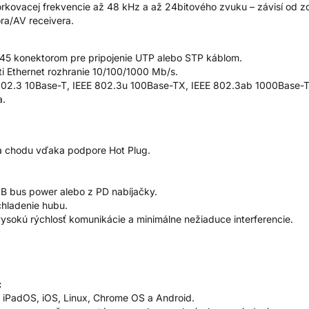
kovacej frekvencie až 48 kHz a až 24bitového zvuku – závisí od z
ora/AV receivera.
J-45 konektorom pre pripojenie UTP alebo STP káblom.
i Ethernet rozhranie 10/100/1000 Mb/s.
 802.3 10Base-T, IEEE 802.3u 100Base-TX, IEEE 802.3ab 1000Base-T
a.
za chodu vďaka podpore Hot Plug.
SB bus power alebo z PD nabíjačky.
 chladenie hubu.
vysokú rýchlosť komunikácie a minimálne nežiaduce interferencie.
:
, iPadOS, iOS, Linux, Chrome OS a Android.