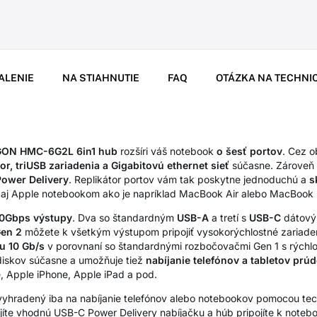
ALENIE
NA STIAHNUTIE
FAQ
OTÁZKA NA TECHNI
ON HMC-6G2L 6in1 hub
rozšíri váš notebook
o šesť portov
. Cez o
or, triUSB zariadenia a Gigabitovú ethernet sieť
súčasne. Zároveň 
Power Delivery
. Replikátor portov vám tak poskytne jednoduchú a
s
aj Apple notebookom ako je napríklad MacBook Air alebo MacBook 
10Gbps výstupy
. Dva so štandardným
USB-A
a tretí s
USB-C
dátový
Gen 2
môžete k všetkým výstupom pripojiť vysokorýchlostné zariade
u 10 Gb/s
v porovnaní so štandardnými rozbočovačmi Gen 1 s rýchlo
 diskov súčasne a umožňuje tiež
nabíjanie telefónov a tabletov prú
, Apple iPhone, Apple iPad a pod.
 vyhradený iba na nabíjanie telefónov alebo notebookov pomocou te
jíte vhodnú USB-C Power Delivery nabíjačku a húb pripojíte k noteb