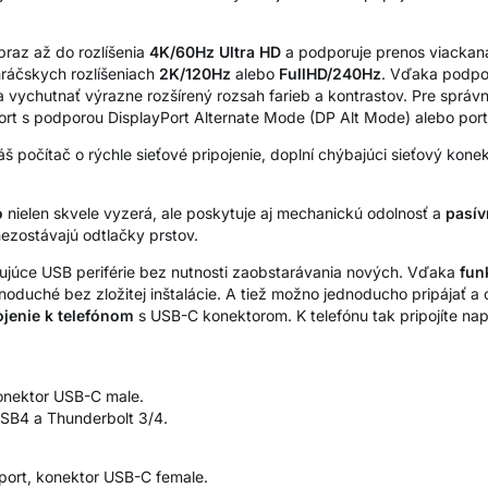
braz až do rozlíšenia
4K/60Hz Ultra HD
a podporuje prenos viackan
ráčskych rozlíšeniach
2K/120Hz
alebo
FullHD/240Hz
. Vďaka podp
vychutnať výrazne rozšírený rozsah farieb a kontrastov. Pre správ
t s podporou DisplayPort Alternate Mode (DP Alt Mode) alebo port 
váš počítač o rýchle sieťové pripojenie, doplní chýbajúci sieťový kone
o
nielen skvele vyzerá, ale poskytuje aj mechanickú odolnosť a
pasív
ezostávajú odtlačky prstov.
tujúce USB periférie bez nutnosti zaobstarávania nových. Vďaka
fun
oduché bez zložitej inštalácie. A tiež možno jednoducho pripájať a o
ojenie k telefónom
s USB-C konektorom. K telefónu tak pripojíte napr
onektor USB-C male.
USB4 a Thunderbolt 3/4.
port, konektor USB-C female.