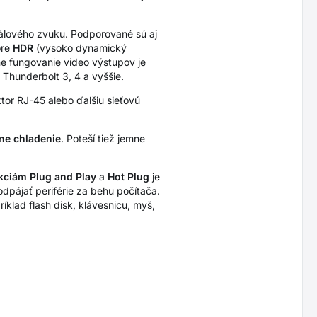
álového zvuku. Podporované sú aj
ore
HDR
(vysoko dynamický
ne fungovanie video výstupov je
Thunderbolt 3, 4 a vyššie.
ktor RJ-45 alebo ďalšiu sieťovú
ne chladenie
. Poteší tiež jemne
kciám Plug and Play
a
Hot Plug
je
dpájať periférie za behu počítača.
íklad flash disk, klávesnicu, myš,