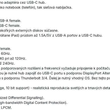
ého adaptéra cez USB-C hub.
o notebook (telefón), tak sieťová nabíjačka.
USB-A female.
SB-C female.
iekoľkých externých diskov súčasne.
(vrátane iPad) prúdom až 1.5A/5V z USB-A portov a USB-C hubu.
female.
až 60Hz.
40 pri až 120Hz.
až 240Hz.
odporovaných rozlíšení a frekvencií vyžaduje pripojenie k počítaču 
pu je nutné hub zapojiť do USB-C portu s podporou DisplayPort Alt
u s podporou Thunderbolt 3/4. Ďalej je nutný vhodný OS. Bez tejto 
, 10 bit support) - realistická reprodukcia svetlých a tmavých detai
.
ed Differential Signalling).
gh-bandwidth Digital Content Protection).
u LPCM.