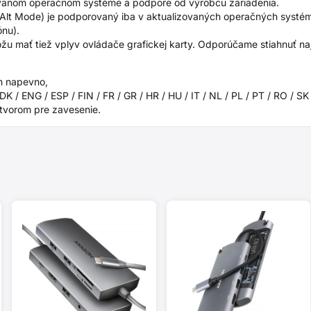
užívanom operačnom systéme a podpore od výrobcu zariadenia.
 Alt Mode) je podporovaný iba v aktualizovaných operačných systém
ónu).
u mať tiež vplyv ovládače grafickej karty. Odporúčame stiahnuť naj
m napevno,
 / ENG / ESP / FIN / FR / GR / HR / HU / IT / NL / PL / PT / RO / SK
otvorom pre zavesenie.