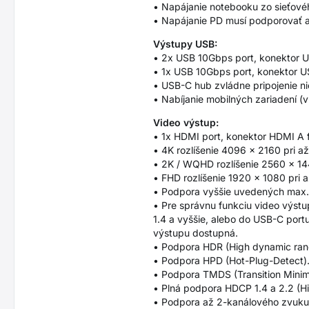
• Napájanie notebooku zo sieťov
• Napájanie PD musí podporovať ak
Výstupy USB:
• 2x USB 10Gbps port, konektor 
• 1x USB 10Gbps port, konektor U
• USB-C hub zvládne pripojenie n
• Nabíjanie mobilných zariadení 
Video výstup:
• 1x HDMI port, konektor HDMI A 
• 4K rozlíšenie 4096 x 2160 pri 
• 2K / WQHD rozlíšenie 2560 x 14
• FHD rozlíšenie 1920 x 1080 pri 
• Podpora vyššie uvedených max. p
• Pre správnu funkciu video výstu
1.4 a vyššie, alebo do USB-C port
výstupu dostupná.
• Podpora HDR (High dynamic range
• Podpora HPD (Hot-Plug-Detect)
• Podpora TMDS (Transition Minimiz
• Plná podpora HDCP 1.4 a 2.2 (Hi
• Podpora až 2-kanálového zvuk