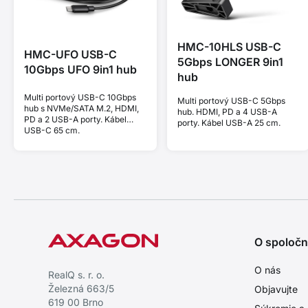
HMC-10HLS USB-C
HMC-UFO USB-C
5Gbps LONGER 9in1
10Gbps UFO 9in1 hub
hub
Multi portový USB-C 10Gbps
Multi portový USB-C 5Gbps
hub s NVMe/SATA M.2, HDMI,
hub. HDMI, PD a 4 USB-A
PD a 2 USB-A porty. Kábel
porty. Kábel USB-A 25 cm.
USB-C 65 cm.
O spoločn
O nás
RealQ s. r. o.
Železná 663/5
Objavujte
619 00 Brno