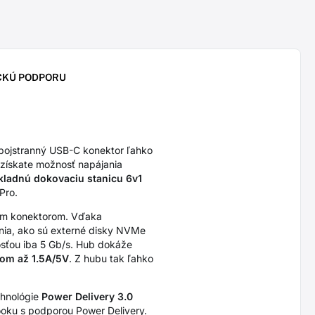
CKÚ PODPORU
bojstranný USB-C konektor ľahko
získate možnosť napájania
kladnú dokovaciu stanicu 6v1
Pro.
m konektorom. Vďaka
nia, ako sú externé disky NVMe
sťou iba 5 Gb/s. Hub dokáže
dom až 1.5A/5V
. Z hubu tak ľahko
chnológie
Power Delivery 3.0
ooku s podporou Power Delivery.