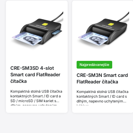
Najpredávanejšie
CRE-SM3SD 4-slot
Smart card FlatReader
CRE-SM3N Smart card
čítačka
FlatReader čítačka
Kompaktná stolná USB čítačka
Kompaktná stolná USB čítačka
kontaktných Smart / ID card a
kontaktných Smart / ID card s
SD / microSD / SIM kariet s
dlhým, napevno uchyteným
dlhým, napevno uchyteným
káblom.
káblom.