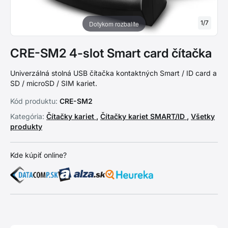
1
/
7
Dotykom rozbalíte
CRE-SM2 4-slot Smart card čítačka
Univerzálná stolná USB čítačka kontaktných Smart / ID card a
SD / microSD / SIM kariet.
Kód produktu:
CRE-SM2
Kategória:
Čítačky kariet
,
Čítačky kariet SMART/ID
,
Všetky
produkty
Kde kúpiť online?