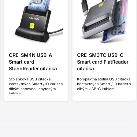
CRE-SM4N USB-A
CRE-SM3TC USB-C
Smart card
Smart card FlatReader
StandReader čítačka
čítačka
Stojanková USB čítačka
Kompaktná stolná USB čítačka
kontaktných Smart / ID kariet s
kontaktných Smart / ID kariet s
dlhým napevno uchyteným
dlhým USB-C káblom.
káblom.