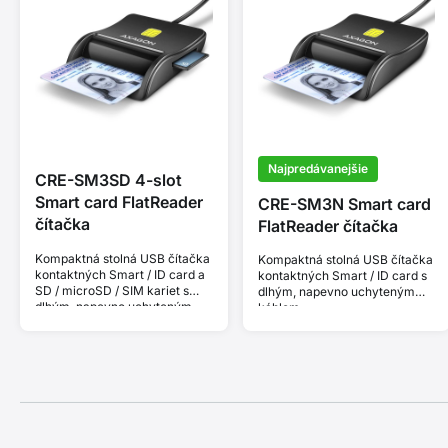
Najpredávanejšie
CRE-SM3SD 4-slot
Smart card FlatReader
CRE-SM3N Smart card
čítačka
FlatReader čítačka
Kompaktná stolná USB čítačka
Kompaktná stolná USB čítačka
kontaktných Smart / ID card a
kontaktných Smart / ID card s
SD / microSD / SIM kariet s
dlhým, napevno uchyteným
dlhým, napevno uchyteným
káblom.
káblom.