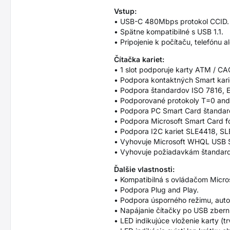
Vstup:
• USB-C 480Mbps protokol CCID.
• Spätne kompatibilné s USB 1.1.
• Pripojenie k počítaču, telefónu 
Čítačka kariet:
• 1 slot podporuje karty ATM / CAC 
• Podpora kontaktných Smart karie
• Podpora štandardov ISO 7816, E
• Podporované protokoly T=0 and
• Podpora PC Smart Card štandar
• Podpora Microsoft Smart Card f
• Podpora I2C kariet SLE4418, 
• Vyhovuje Microsoft WHQL USB 
• Vyhovuje požiadavkám štandard
Ďalšie vlastnosti:
• Kompatibilná s ovládačom Micro
• Podpora Plug and Play.
• Podpora úsporného režimu, auto
• Napájanie čítačky po USB zberni
• LED indikujúce vloženie karty (t