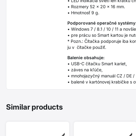
• LED indikácia svieti len krátku
• Rozmery 52 × 20 × 16 mm.
• Hmotnosť 9 g.
Podporované operačné systémy
• Windows 7 / 8.1 / 10 / 11 a novš
• pre prácu so Smart kartou je nut
* Pozn.: Čítačka podporuje iba ko
ju v čítačke použiť.
Balenie obsahuje:
• USB-C čítačku Smart kariet,
• záves na kľúče,
• mnohojazyčný manuál CZ / DE / DK
• balené v kartónovej krabičke s 
Similar products