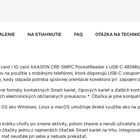
ALENIE
NA STIAHNUTIE
FAQ
OTÁZKA NA TECHNI
rt card / ID card AXAGON CRE-SMPC PocketReader s USB-C 480Mbp
v na použitie s mobilnými telefónmi, ktoré disponujú USB-C vstup
y, kedy odpadá potreba správnej orientácie konektora pri zapojení 
né formáty kontaktných Smart kariet, čipových kariet a ďalších kon
h elektronických občianskych preukazov *. Čítačka je plne kompatibi
i OS ako Windows, Linux a macOS umožňuje široké využitie ako na 
en krátku chvíľu po zmene aktivity, potom zhasne a neruší užívateľa
o čítačky jednu z najmenších čítačiek Smart kariet na trhu. Integro
k mať neustále pri sebe a nebude prekážať.