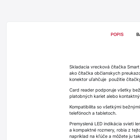
POPIS
B
Skladacia vrecková čítačka Sma
ako čítačka občianskych preukazo
konektor uľahčuje použitie čítačk
Card reader podporuje všetky bež
platobných kariet alebo kontaktnýc
Kompatibilita so všetkými bežným
telefónoch a tabletoch.
Premyslená LED indikácia svieti l
a kompaktné rozmery, robia z tejt
napríklad na kľúče a môžete ju ta