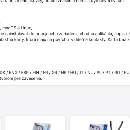
 chvíľu po zmene aktivity, potom zhasne a neruší zbytočným svitom.
:
ie, macOS a Linux,
né nainštalovať do pripojeného zariadenia vhodnú aplikáciu, napr.: eI
ntaktné karty, ktoré majú na povrchu viditeľné kontakty. Karta bez
 / ENG / ESP / FIN / FR / GR / HR / HU / IT / NL / PL / PT / RO / RU
otvorom pre zavesenie.