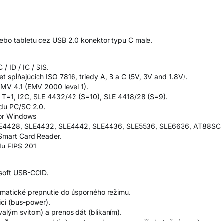
alebo tabletu cez USB 2.0 konektor typu C male.
/ ID / IC / SIS.
t spĺňajúcich ISO 7816, triedy A, B a C (5V, 3V and 1.8V).
MV 4.1 (EMV 2000 level 1).
 T=1, I2C, SLE 4432/42 (S=10), SLE 4418/28 (S=9).
du PC/SC 2.0.
or Windows.
SLE4428, SLE4432, SLE4442, SLE4436, SLE5536, SLE6636, AT88SC
Smart Card Reader.
u FIPS 201.
soft USB-CCID.
matické prepnutie do úsporného režimu.
ci (bus-power).
rvalým svitom) a prenos dát (blikaním).