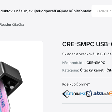
oduktov
O nás
Objavujte
Podpora/FAQ
Kde kúpiť
Kontakt
eader čítačka
CRE-SMPC USB-C 
Skladacia vrecková USB-C číta
Kód produktu:
CRE-SMPC
Kategória:
Čítačky kariet
,
Čí
Kde kúpiť online?