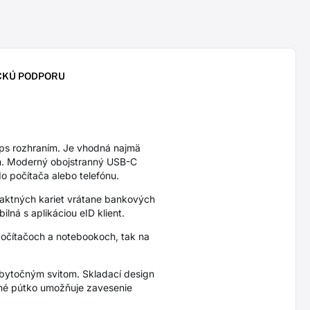
CKÚ PODPORU
s rozhraním. Je vhodná najmä
om. Moderný obojstranný USB-C
do počítača alebo telefónu.
taktných kariet vrátane bankových
lná s aplikáciou eID klient.
počítačoch a notebookoch, tak na
 zbytočným svitom. Skladací design
vané pútko umožňuje zavesenie