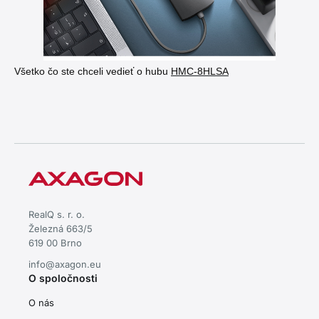
Všetko čo ste chceli vedieť o hubu
HMC-8
HLSA
RealQ s. r. o.
Železná 663/5
619 00 Brno
info@axagon.eu
O spoločnosti
O nás