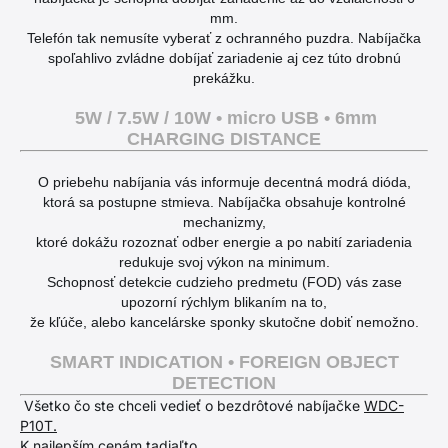
mm.
Telefón tak nemusíte vyberať z ochranného puzdra. Nabíjačka
spoľahlivo zvládne dobíjať zariadenie aj cez túto drobnú
prekážku.
5W / 7.5W / 10W • micro USB • 6mm
CHARGING DISTANCE
O priebehu nabíjania vás informuje decentná modrá dióda,
ktorá sa postupne stmieva. Nabíjačka obsahuje kontrolné
mechanizmy,
ktoré dokážu rozoznať odber energie a po nabití zariadenia
redukuje svoj výkon na minimum.
Schopnosť detekcie cudzieho predmetu (FOD) vás zase
upozorní rýchlym blikaním na to,
že kľúče, alebo kancelárske sponky skutočne dobiť nemožno.
SMART INDICATION • FOREIGN OBJECT
DETECTION
Všetko čo ste chceli vedieť o bezdrôtové nabíjačke
WDC-
P10T.
K najlepším cenám
tadiaľto.