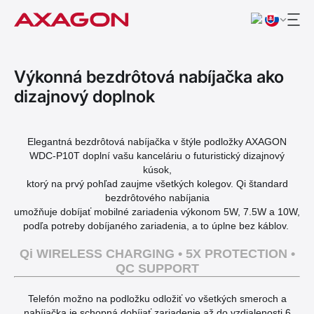
Výkonná bezdrôtová nabíjačka ako
dizajnový doplnok
Elegantná bezdrôtová nabíjačka v štýle podložky AXAGON
WDC-P10T doplní vašu kanceláriu o futuristický dizajnový
kúsok,
ktorý na prvý pohľad zaujme všetkých kolegov. Qi štandard
bezdrôtového nabíjania
umožňuje dobíjať mobilné zariadenia výkonom 5W, 7.5W a 10W,
podľa potreby dobíjaného zariadenia, a to úplne bez káblov.
Qi WIRELESS CHARGING • 5X PROTECTION •
QC SUPPORT
Telefón možno na podložku odložiť vo všetkých smeroch a
nabíjačka je schopná dobíjať zariadenie až do vzdialenosti 6