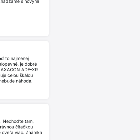
richádzame s novými
keď to najmenej
alopevné, je dobré
pter AXAGON ADE-XR
uje celou škálou
, nebude náhoda.
h. Nechoďte tam,
právnou čítačkou
e oveľa viac. Známka