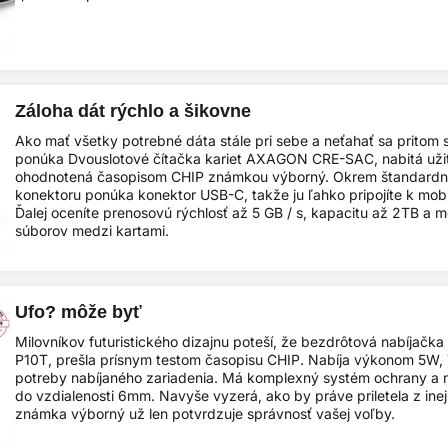
Záloha dát rýchlo a šikovne
Ako mať všetky potrebné dáta stále pri sebe a neťahať sa pritom 
ponúka Dvouslotové čítačka kariet AXAGON CRE-SAC, nabitá uži
ohodnotená časopisom CHIP známkou výborný. Okrem štandard
konektoru ponúka konektor USB-C, takže ju ľahko pripojíte k mob
Ďalej oceníte prenosovú rýchlosť až 5 GB / s, kapacitu až 2TB a 
súborov medzi kartami.
Ufo? môže byť
Milovníkov futuristického dizajnu poteší, že bezdrôtová nabíj
P10T, prešla prísnym testom časopisu CHIP. Nabíja výkonom 5W,
potreby nabíjaného zariadenia. Má komplexný systém ochrany a n
do vzdialenosti 6mm. Navyše vyzerá, ako by práve priletela z inej
známka výborný už len potvrdzuje správnosť vašej voľby.