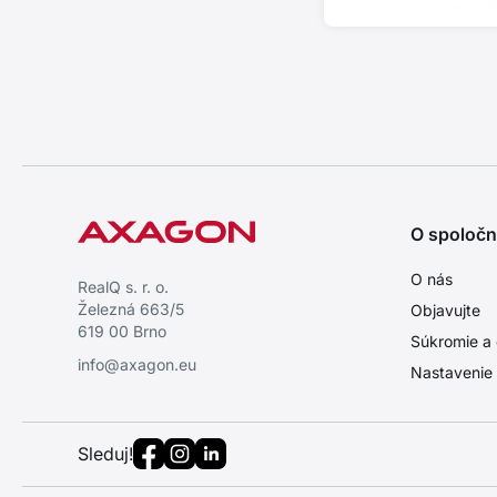
O spoločn
O nás
RealQ s. r. o.
Železná 663/5
Objavujte
619 00 Brno
Súkromie a 
info@axagon.eu
Nastavenie
Sleduj!