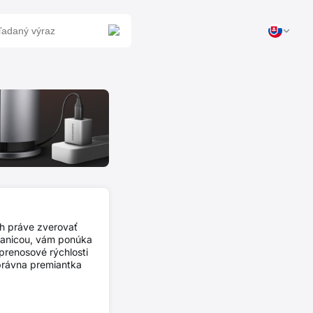
ch práve zverovať
tanicou, vám ponúka
renosové rýchlosti
správna premiantka