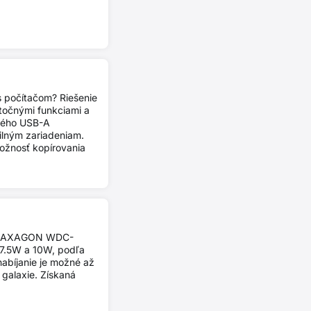
s počítačom? Riešenie
točnými funkciami a
ného USB-A
ilným zariadeniam.
možnosť kopírovania
ačka AXAGON WDC-
 7.5W a 10W, podľa
abíjanie je možné až
 galaxie. Získaná