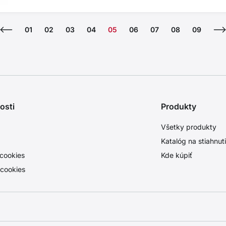
01
02
03
04
05
06
07
08
09
osti
Produkty
Všetky produkty
Katalóg na stiahnut
cookies
Kde kúpiť
 cookies