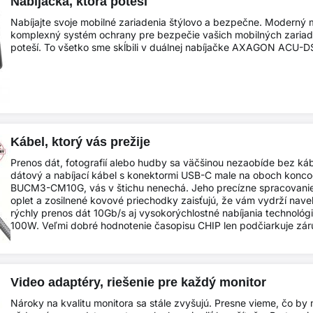
Nabíjačka, ktorá poteší
Nabíjajte svoje mobilné zariadenia štýlovo a bezpečne. Moderný mi
komplexný systém ochrany pre bezpečie vašich mobilných zariade
poteší. To všetko sme skĺbili v duálnej nabíjačke AXAGON ACU-D
Kábel, ktorý vás prežije
Prenos dát, fotografií alebo hudby sa väčšinou nezaobíde bez ká
dátový a nabíjací kábel s konektormi USB-C male na oboch kon
BUCM3-CM10G, vás v štichu nenechá. Jeho precízne spracovanie
oplet a zosilnené kovové priechodky zaisťujú, že vám vydrží nave
rýchly prenos dát 10Gb/s aj vysokorýchlostné nabíjania technológ
100W. Veľmi dobré hodnotenie časopisu CHIP len podčiarkuje záru
Video adaptéry, riešenie pre každý monitor
Nároky na kvalitu monitora sa stále zvyšujú. Presne vieme, čo by m