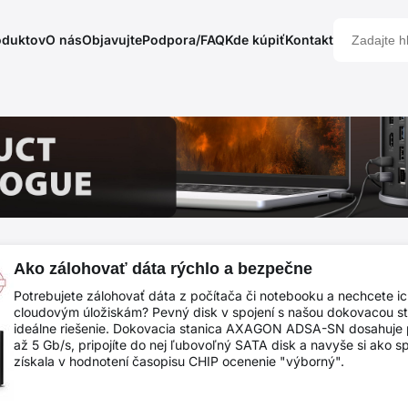
oduktov
O nás
Objavujte
Podpora/FAQ
Kde kúpiť
Kontakt
Ako zálohovať dáta rýchlo a bezpečne
Potrebujete zálohovať dáta z počítača či notebooku a nechcete i
cloudovým úložiskám? Pevný disk v spojení s našou dokovacou s
ideálne riešenie. Dokovacia stanica AXAGON ADSA-SN dosahuje p
až 5 Gb/s, pripojíte do nej ľubovoľný SATA disk a navyše si ako 
získala v hodnotení časopisu CHIP ocenenie "výborný".