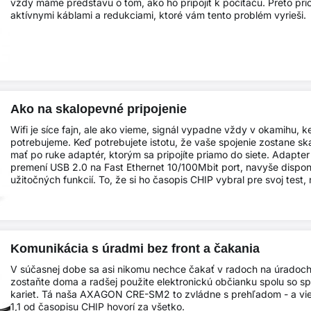
vždy máme predstavu o tom, ako ho pripojiť k počítaču. Preto p
aktívnymi káblami a redukciami, ktoré vám tento problém vyrieši.
Ako na skalopevné pripojenie
Wifi je síce fajn, ale ako vieme, signál vypadne vždy v okamihu, 
potrebujeme. Keď potrebujete istotu, že vaše spojenie zostane sk
mať po ruke adaptér, ktorým sa pripojíte priamo do siete. Ada
premení USB 2.0 na Fast Ethernet 10/100Mbit port, navyše dispon
užitočných funkcií. To, že si ho časopis CHIP vybral pre svoj test
Komunikácia s úradmi bez front a čakania
V súčasnej dobe sa asi nikomu nechce čakať v radoch na úradoc
zostaňte doma a radšej použite elektronickú občianku spolu so s
kariet. Tá naša AXAGON CRE-SM2 to zvládne s prehľadom - a vi
1,1 od časopisu CHIP hovorí za všetko.