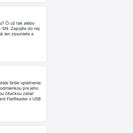
u? Či už tak alebo
SN. Zapojíte do nej
sk len zasuniete a
le širšie uplatnenie.
Podmienkou pre jeho
ou čítačkou zatiaľ
rd FlatReader s USB