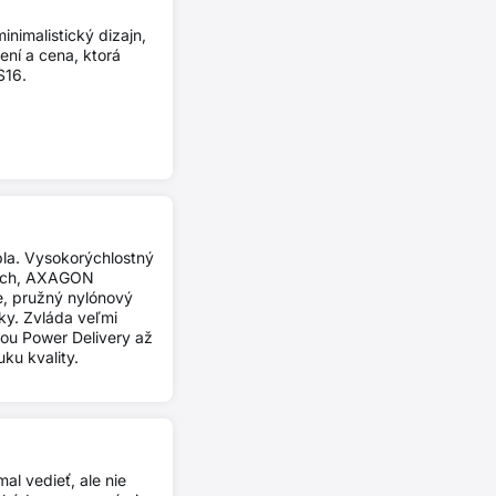
nimalistický dizajn,
ní a cena, ktorá
S16.
bla. Vysokorýchlostný
coch, AXAGON
, pružný nylónový
ky. Zvláda veľmi
iou Power Delivery až
ku kvality.
al vedieť, ale nie