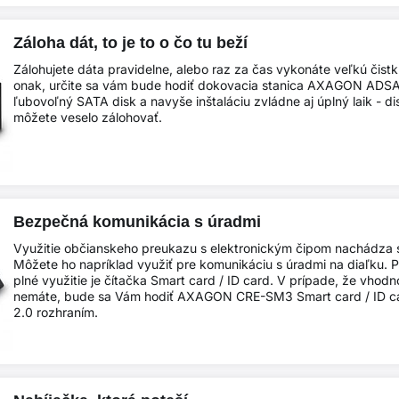
Záloha dát, to je to o čo tu beží
Zálohujete dáta pravidelne, alebo raz za čas vykonáte veľkú čistk
onak, určite sa vám bude hodiť dokovacia stanica AXAGON ADSA-
ľubovoľný SATA disk a navyše inštaláciu zvládne aj úplný laik - di
môžete veselo zálohovať.
Bezpečná komunikácia s úradmi
Využitie občianskeho preukazu s elektronickým čipom nachádza stá
Môžete ho napríklad využiť pre komunikáciu s úradmi na diaľku. 
plné využitie je čítačka Smart card / ID card. V prípade, že vhodn
nemáte, bude sa Vám hodiť AXAGON CRE-SM3 Smart card / ID ca
2.0 rozhraním.