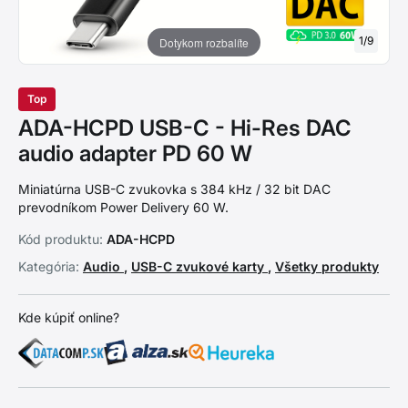
1
/
9
Dotykom rozbalíte
Top
ADA-HCPD USB-C - Hi-Res DAC
audio adapter PD 60 W
Miniatúrna USB-C zvukovka s 384 kHz / 32 bit DAC
prevodníkom Power Delivery 60 W.
Kód produktu:
ADA-HCPD
Kategória:
Audio
,
USB-C zvukové karty
,
Všetky produkty
Kde kúpiť online?