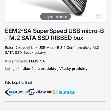
1
/
10
Dotykom rozbalíte
EEM2-SA SuperSpeed USB micro-B
- M.2 SATA SSD RIBBED box
Externý kovový box USB Micro-B 3.2 Gen 1 pre disky M.2
SATA SSD. Bezskrutkový.
Kód produktu:
EEM2-SA
Kategória:
Ukončené produkty ,
Všetky produkty
Kde kúpiť online?