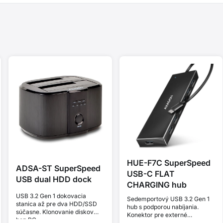
HUE-F7C SuperSpeed
ADSA-ST SuperSpeed
USB-C FLAT
USB dual HDD dock
CHARGING hub
USB 3.2 Gen 1 dokovacia
Sedemportový USB 3.2 Gen 1
stanica až pre dva HDD/SSD
hub s podporou nabíjania.
súčasne. Klonovanie diskov
Konektor pre externé
bez PC.
napájanie. Kábel USB-C 30