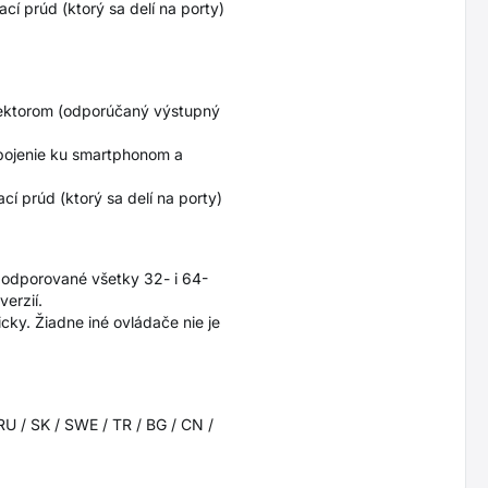
í prúd (ktorý sa delí na porty)
onektorom (odporúčaný výstupný
ipojenie ku smartphonom a
í prúd (ktorý sa delí na porty)
(podporované všetky 32- i 64-
erzií.
ky. Žiadne iné ovládače nie je
 RU / SK / SWE / TR / BG / CN /