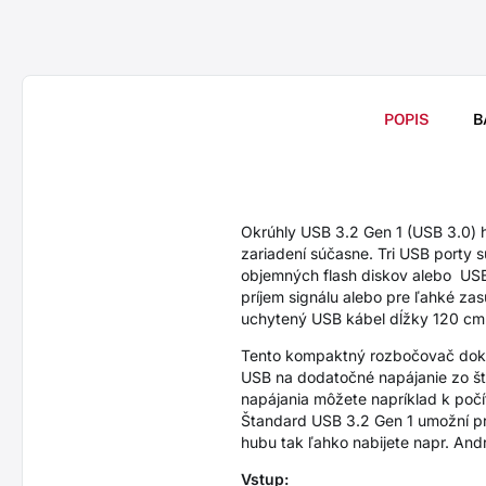
POPIS
B
Okrúhly USB 3.2 Gen 1 (USB 3.0) 
zariadení súčasne. Tri USB porty
objemných flash diskov alebo USB 
príjem signálu alebo pre ľahké za
uchytený USB kábel dĺžky 120 cm 
Tento kompaktný rozbočovač dokáž
USB na dodatočné napájanie zo š
napájania môžete napríklad k počít
Štandard USB 3.2 Gen 1 umožní pre
hubu tak ľahko nabijete napr. And
Vstup: