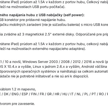
vrátane iPad) prúdom až 1.5A v každom z portov hubu, Celkový nabíjac
áleží na možnostiach USB portu počítača).
ného napájania hubu z USB nabíjačky (self power):
SB konektor pre prídavné napájanie hubu.
jačku mobilných zariadení (nie je súčasťou balenia) s micro USB k
ia zvládne až 3 magnetické 2.5" externé disky. Odporúčané pre pr
vrátane iPad) prúdom až 1.5A v každom z portov hubu, celkový nabíjac
áleží na možnostiach externého napájacieho adaptéra).
.1 / 10 a novší, Windows Server 2003 / 2008 / 2012 / 2016 a novší 
 X 10.4.x a vyššie, Linux s jadrom 2.6.x a vyšším, Android väčšina v
dporovaných operačných systémov a nainštalujú sa celkom automatic
ádače nie je potrebné inštalovať a nie sú ani k dispozícii.
káblom 1.2 m napevno,
/ DK / ENG / ESP / FIN / FR / GR / HR / HU / IT / NL / PL / PT / RO /
otvorom pre zavesenie.