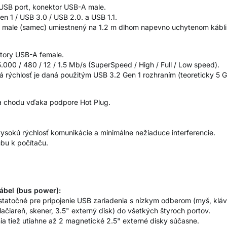
USB port, konektor USB-A male.
n 1 / USB 3.0 / USB 2.0. a USB 1.1.
A male (samec) umiestnený na 1.2 m dlhom napevno uchytenom kábli
tory USB-A female.
.000 / 480 / 12 / 1.5 Mb/s (SuperSpeed / High / Full / Low speed).
á rýchlosť je daná použitým USB 3.2 Gen 1 rozhraním (teoreticky 5 G
za chodu vďaka podpore Hot Plug.
vysokú rýchlosť komunikácie a minimálne nežiaduce interferencie.
ubu k počítaču.
ábel (bus power):
tatočné pre pripojenie USB zariadenia s nízkym odberom (myš, kláves
ačiareň, skener, 3.5" externý disk) do všetkých štyroch portov.
a tiež utiahne až 2 magnetické 2.5" externé disky súčasne.