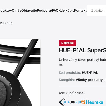
oduktov
O nás
Objavujte
Podpora/FAQ
Kde kúpiť
Kontakt
UND hub
Dopredaj
HUE-P1AL Super
Univerzálny štvor-portový hub
m.
Kód produktu:
HUE-P1AL
Kategória:
Všetky produkty
,
Kde kúpiť online?