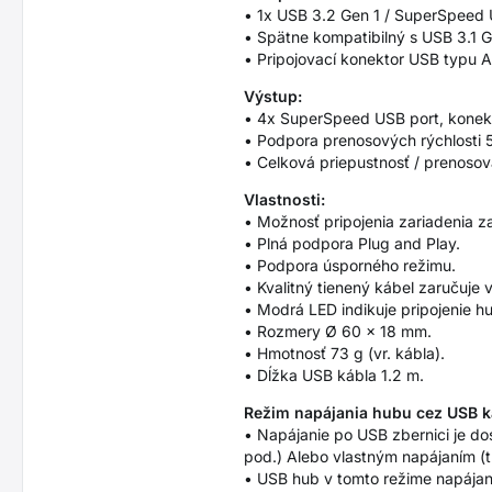
• 1x USB 3.2 Gen 1 / SuperSpeed 
• Spätne kompatibilný s USB 3.1 Ge
• Pripojovací konektor USB typu 
Výstup:
• 4x SuperSpeed USB port, konek
• Podpora prenosových rýchlosti 5
• Celková priepustnosť / prenosov
Vlastnosti:
• Možnosť pripojenia zariadenia 
• Plná podpora Plug and Play.
• Podpora úsporného režimu.
• Kvalitný tienený kábel zaručuje 
• Modrá LED indikuje pripojenie h
• Rozmery Ø 60 x 18 mm.
• Hmotnosť 73 g (vr. kábla).
• Dĺžka USB kábla 1.2 m.
Režim napájania hubu cez USB k
• Napájanie po USB zbernici je dos
pod.) Alebo vlastným napájaním (tl
• USB hub v tomto režime napájani