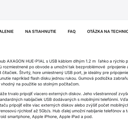
ALENIE
NA STIAHNUTIE
FAQ
OTÁZKA NA TECHNI
hub AXAGON HUE-P1AL s USB káblom dlhým 1.2 m ľahko a rýchlo prip
 sú rozmiestnené po obvode a umožní tak bezproblémové pripojenie 
čítačiek. Štvrtý, hore umiestnený USB port, je ideálny pre pripojen
sunutie napríklad flash disku jednou rukou. Gumová podložka zabraň
vhodný na použitie so stolným počítačom.
e trvalo pripojiť viacero externých diskov. Jeho všestrannosť zvy
tandardných nabíjačiek USB dodávaných s mobilnými telefónmi. Vď
aču pripojiť ešte viac externých diskov alebo zvýšiť počet mobilných
nosovú rýchlosť až 5Gb/s. Hub ďalej umožní nabíjanie telefónov a 
roid smartphone, Apple iPhone, Apple iPad a pod.