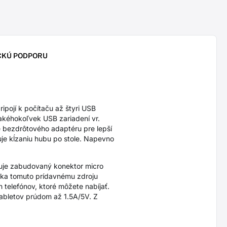
CKÚ PODPORU
ojí k počítaču až štyri USB
akéhokoľvek USB zariadení vr.
ie bezdrôtového adaptéru pre lepší
uje kĺzaniu hubu po stole. Napevno
šuje zabudovaný konektor micro
aka tomuto prídavnému zdroju
 telefónov, ktoré môžete nabíjať.
tabletov prúdom až 1.5A/5V. Z