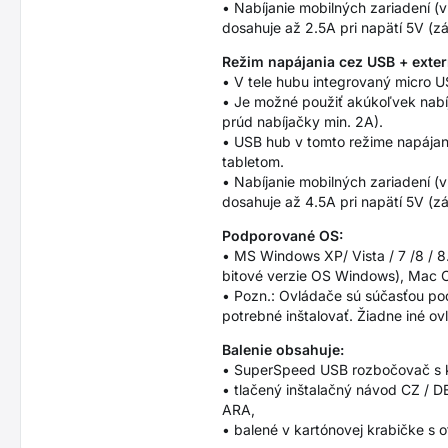
• Nabíjanie mobilných zariadení (
dosahuje až 2.5A pri napätí 5V (z
Režim napájania cez USB + exter
• V tele hubu integrovaný micro U
• Je možné použiť akúkoľvek nabí
prúd nabíjačky min. 2A).
• USB hub v tomto režime napájan
tabletom.
• Nabíjanie mobilných zariadení (
dosahuje až 4.5A pri napätí 5V (z
Podporované OS:
• MS Windows XP/ Vista / 7 /8 / 8
bitové verzie OS Windows), Mac OS
• Pozn.: Ovládače sú súčasťou po
potrebné inštalovať. Žiadne iné ovl
Balenie obsahuje:
• SuperSpeed USB rozbočovač s 
• tlačený inštalačný návod CZ / DE 
ARA,
• balené v kartónovej krabičke s 