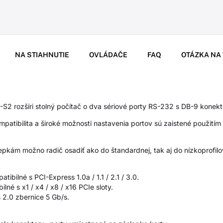
NA STIAHNUTIE
OVLÁDAČE
FAQ
OTÁZKA NA
 rozšíri stolný počítač o dva sériové porty RS-232 s DB-9 konekt
atibilita a široké možnosti nastavenia portov sú zaistené použitím
epkám možno radič osadiť ako do štandardnej, tak aj do nízkoprofilo
ibilné s PCI-Express 1.0a / 1.1 / 2.1 / 3.0.
ilné s x1 / x4 / x8 / x16 PCIe sloty.
 2.0 zbernice 5 Gb/s.