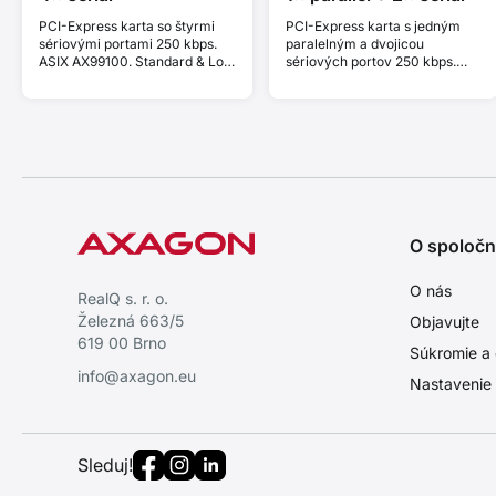
PCI-Express karta so štyrmi
PCI-Express karta s jedným
sériovými portami 250 kbps.
paralelným a dvojicou
ASIX AX99100. Standard & Low
sériových portov 250 kbps.
profile.
ASIX AX99100. Standard & Low
profile.
O spoločn
O nás
RealQ s. r. o.
Železná 663/5
Objavujte
619 00 Brno
Súkromie a 
info@axagon.eu
Nastavenie
Sleduj!