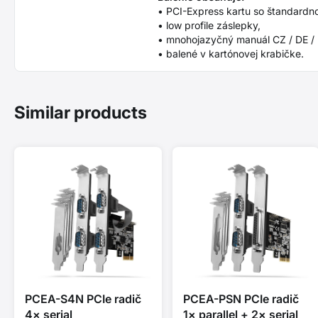
• PCI-Express kartu so štandardn
• low profile záslepky,
• mnohojazyčný manuál CZ / DE / DK
• balené v kartónovej krabičke.
Similar products
PCEA-S4N PCIe radič
PCEA-PSN PCIe radič
4× serial
1× parallel + 2× serial