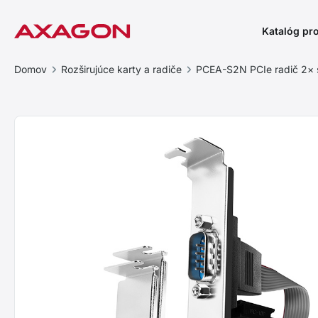
Katalóg pr
Domov
Rozširujúce karty a radiče
PCEA-S2N PCIe radič 2× s