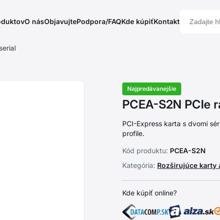
oduktov
O nás
Objavujte
Podpora/FAQ
Kde kúpiť
Kontakt
erial
Najpredávanejšie
PCEA-S2N PCIe ra
PCI-Express karta s dvomi sé
profile.
Kód produktu:
PCEA-S2N
Kategória:
Rozširujúce karty 
Kde kúpiť online?