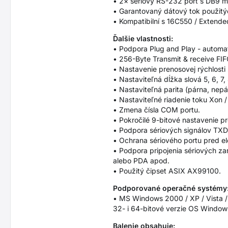
• 2× sériový RS-232 port s DB9 m
• Garantovaný dátový tok použit
• Kompatibilní s 16C550 / Exten
Ďalšie vlastnosti:
• Podpora Plug and Play - automat
• 256-Byte Transmit & receive FIF
• Nastavenie prenosovej rýchlosti 
• Nastaviteľná dĺžka slová 5, 6, 7,
• Nastaviteľná parita (párna, nepá
• Nastaviteľné riadenie toku Xon /
• Zmena čísla COM portu.
• Pokročilé 9-bitové nastavenie pr
• Podpora sériových signálov TXD
• Ochrana sériového portu pred e
• Podpora pripojenia sériových za
alebo PDA apod.
• Použitý čipset ASIX AX99100.
Podporované operačné systémy
• MS Windows 2000 / XP / Vista / 
32- i 64-bitové verzie OS Windows
Balenie obsahuje: