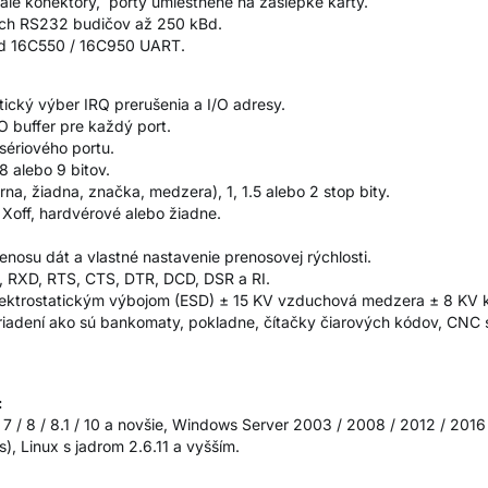
ale konektory, porty umiestnené na záslepke karty.
ých RS232 budičov až 250 kBd.
ded 16C550 / 16C950 UART.
ický výber IRQ prerušenia a I/O adresy.
O buffer pre každý port.
sériového portu.
 8 alebo 9 bitov.
rna, žiadna, značka, medzera), 1, 1.5 alebo 2 stop bity.
 Xoff, hardvérové alebo žiadne.
enosu dát a vlastné nastavenie prenosovej rýchlosti.
, RXD, RTS, CTS, DTR, DCD, DSR a RI.
lektrostatickým výbojom (ESD) ± 15 KV vzduchová medzera ± 8 KV k
riadení ako sú bankomaty, pokladne, čítačky čiarových kódov, CNC 
:
7 / 8 / 8.1 / 10 a novšie, Windows Server 2003 / 2008 / 2012 / 201
), Linux s jadrom 2.6.11 a vyšším.