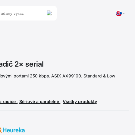
dič 2× serial
riovými portami 250 kbps. ASIX AX99100. Standard & Low
a radiče
,
Sériové a paralelné
,
Všetky produkty