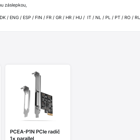
ou záslepkou,
 / ENG / ESP / FIN / FR / GR / HR / HU / IT / NL / PL / PT / RO / R
PCEA-P1N PCIe radič
1× parallel