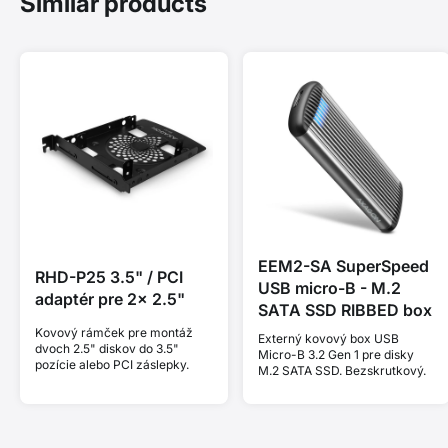
Similar products
EEM2-SA SuperSpeed
RHD-P25 3.5" / PCI
USB micro-B - M.2
adaptér pre 2x 2.5"
SATA SSD RIBBED box
Kovový rámček pre montáž
Externý kovový box USB
dvoch 2.5" diskov do 3.5"
Micro-B 3.2 Gen 1 pre disky
pozície alebo PCI záslepky.
M.2 SATA SSD. Bezskrutkový.