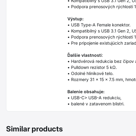
• Kompatibilný s USB 3.1 Gen 2, U
• Podpora prenosových rýchlostí 
Výstup:
• USB Type-A Female konektor.
• Kompatibilný s USB 3.1 Gen 2, U
• Podpora prenosových rýchlostí 
• Pre pripojenie existujúcich zar
Ďalšie vlastnost
i:
• Hardvérová redukcia bez čipov a
• Pulldown rezistor 5 kΩ.
• Odolné hliníkové telo.
• Rozmery 31 x 15 x 7.5 mm, hmot
Balenie obsahuje:
• USB-C> USB-A redukciu,
• balené v zatavenom blistri.
Similar products