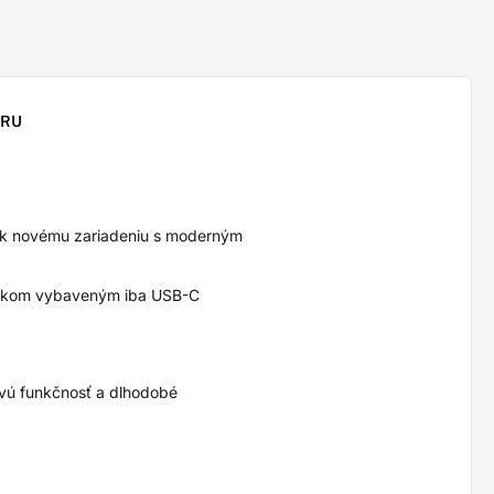
ORU
 k novému zariadeniu s moderným
bookom vybaveným iba USB-C
movú funkčnosť a dlhodobé