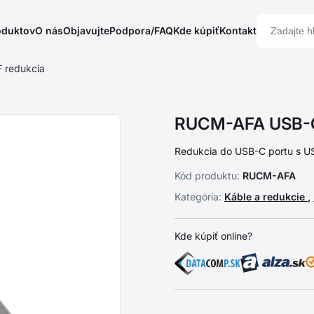
oduktov
O nás
Objavujte
Podpora/FAQ
Kde kúpiť
Kontakt
 redukcia
RUCM-AFA USB-C 
Redukcia do USB-C portu s US
Kód produktu:
RUCM-AFA
Kategória:
Káble a redukcie
,
Kde kúpiť online?