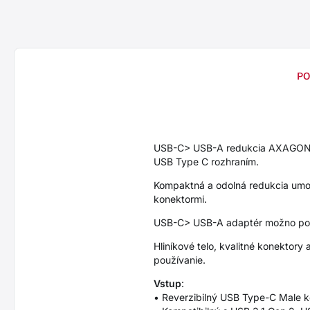
PO
USB-C> USB-A redukcia AXAGON R
USB Type C rozhraním.
Kompaktná a odolná redukcia umo
konektormi.
USB-C> USB-A adaptér možno použi
Hliníkové telo, kvalitné konektor
používanie.
Vstup
:
• Reverzibilný USB Type-C Male k