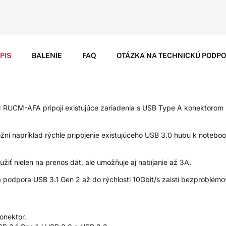
PIS
BALENIE
FAQ
OTÁZKA NA TECHNICKÚ PODP
UCM-AFA pripojí existujúce zariadenia s USB Type A konektorom
žní napríklad rýchle pripojenie existujúceho USB 3.0 hubu k note
ť nielen na prenos dát, ale umožňuje aj nabíjanie až 3A.
y a podpora USB 3.1 Gen 2 až do rýchlosti 10Gbit/s zaistí bezproblé
onektor.