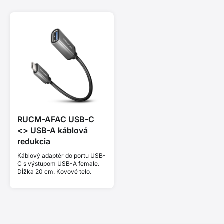
RUCM-AFAC USB-C
<> USB-A káblová
redukcia
Káblový adaptér do portu USB-
C s výstupom USB-A female.
Dĺžka 20 cm. Kovové telo.