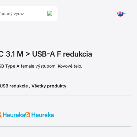
3.1 M > USB-A F redukcia
B Type A female výstupom. Kovové telo.
USB redukcie
,
Všetky produkty