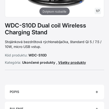
1
/
7
Dotykom rozbalíte
WDC-S10D Dual coil Wireless
Charging Stand
Stojánková bezdrôtová rýchlonabíjačka, štandard Qi 5 / 7.5 /
10W, micro USB vstup.
Kód produktu:
WDC-S10D
Kategória:
Ukončené produkty ,
Všetky produkty
POPIS
BALENIE