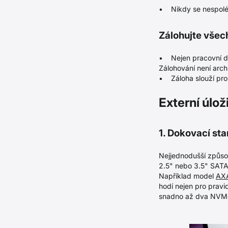
• Nikdy se nespoléh
Zálohujte všec
• Nejen pracovní dat
Zálohování není arch
• Záloha slouží pro 
Externí úlo
1. Dokovací sta
Nejjednodušší způsob
2.5" nebo 3.5" SATA d
Například model
AX
hodí nejen pro pravi
snadno až dva NVMe 