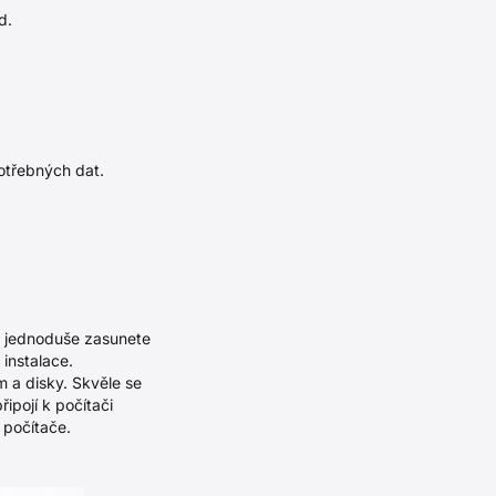
d.
potřebných dat.
ce jednoduše zasunete
 instalace.
 a disky. Skvěle se
řipojí k počítači
 počítače.