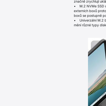
značně zrychlují ukl
• M.2 NVMe SSD disk
externích boxů proto
boxů se postupně po
• Univerzální M.2 b
mění různé typy di