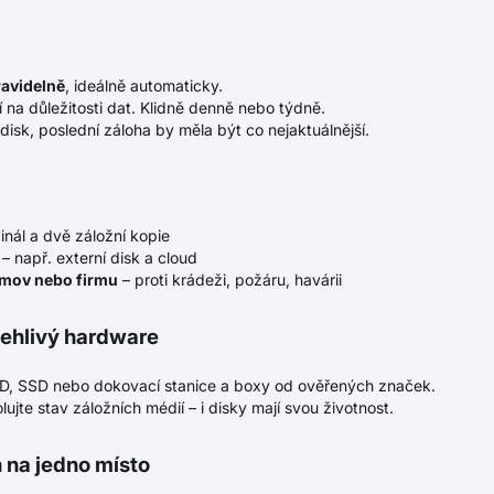
ravidelně
, ideálně automaticky.
na důležitosti dat. Klidně denně nebo týdně.
isk, poslední záloha by měla být co nejaktuálnější.
ginál a dvě záložní kopie
– např. externí disk a cloud
omov nebo firmu
– proti krádeži, požáru, havárii
lehlivý hardware
D, SSD nebo dokovací stanice a boxy od ověřených značek.
ujte stav záložních médií – i disky mají svou životnost.
 na jedno místo