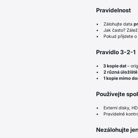
Pravidelnost
• Zálohujte data
p
• Jak často? Záleží 
• Pokud přijdete o d
Pravidlo 3-2-1
•
3 kopie dat
– ori
•
2 různá úložiště
•
1 kopie mimo d
Používejte spo
• Externí disky, HD
• Pravidelně kontrol
Nezálohujte jen