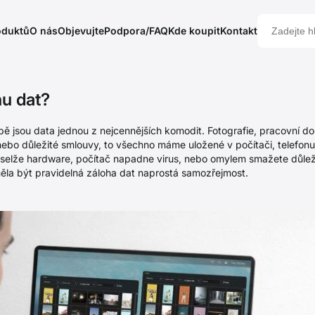
oduktů
O nás
Objevujte
Podpora/FAQ
Kde koupit
Kontakt
hu dat?
obě jsou data jednou z nejcennějších komodit. Fotografie, pracovní d
nebo důležité smlouvy, to všechno máme uložené v počítači, telefon
e selže hardware, počítač napadne virus, nebo omylem smažete důlež
ěla být pravidelná záloha dat naprostá samozřejmost.