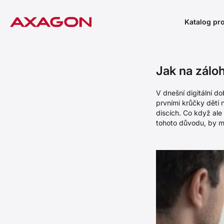
Katalog pr
Jak na zálo
V dnešní digitální d
prvními krůčky dětí 
discích. Co když al
tohoto důvodu, by m