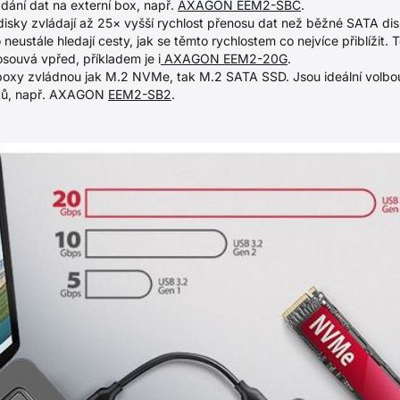
ádání dat na externí box, např.
AXAGON EEM2-SBC
.
y zvládají až 25× vyšší rychlost přenosu dat než běžné SATA dis
 neustále hledají cesty, jak se těmto rychlostem co nejvíce přiblížit
souvá vpřed, příkladem je i
AXAGON EEM2-20G
.
oxy zvládnou jak M.2 NVMe, tak M.2 SATA SSD. Jsou ideální volbou 
sků, např. AXAGON
EEM2-SB2
.