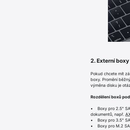
2. Externí box
Pokud chcete mít zál
boxy. Promění běžný 
výměna disku je otáz
Rozdělení boxů podl
• Boxy pro 2.5" SAT
dokumentů, např.
A
• Boxy pro 3.5" SAT
• Boxy pro M.2 SAT