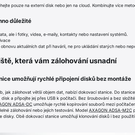
ejte pouze na externí disk nebo jen na cloud. Kombinujte více meto
hno důležité
a, ale i fotky, videa, e-maily, kontakty nebo nastavení systémů.
ivace
obnovu aktuálních dat při havárii, ne pro ukládání starých nebo ne
žiště, která vám zálohování usnadní
nice umožňují rychlé připojení disků bez montáže
, jak zálohovat větší objem dat, nabízí dokovací stanice. Do stani
isk a připojíte jej přes USB k počítači. Bez šroubování a bez složité
AGON ADSA-DC
umožňuje rychlé kopírování souborů mezi počítačem
delné zálohování nebo jejich testování. Model
AXAGON ADSA-M2C
p
disky. Obě dokovací stanice umožňují klonování disků i bez použití