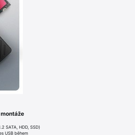
é montáže
 M.2 SATA, HDD, SSD)
 přes USB během