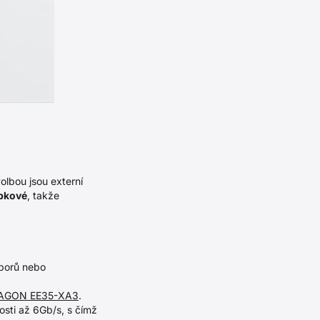
olbou jsou externí
bkové
, takže
uborů nebo
AGON EE35-XA3
.
ti až 6Gb/s, s čímž