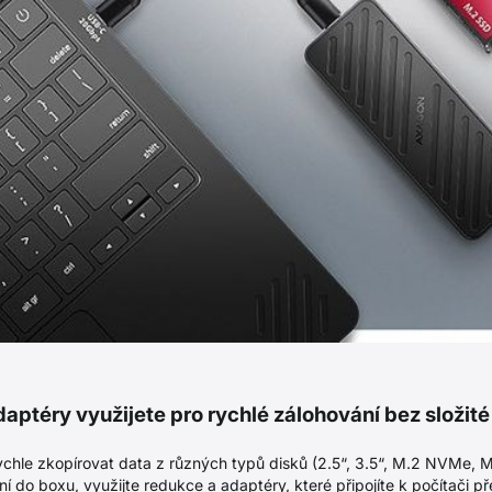
daptéry využijete pro rychlé zálohování bez složit
ychle zkopírovat data z různých typů disků (2.5“, 3.5“, M.2 NVMe,
ní do boxu, využijte redukce a adaptéry, které připojíte k počítači