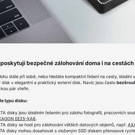
y poskytují bezpečné zálohování doma i na cestách
ohu stále při sobě, nebo hledáte kompaktní řešení na cesty, ideální v
disk v elegantní a praktický externí disk. Navíc jsou často
bezšrou
kou pár vteřin.
e typu disku:
A disky jsou ideálním řešením pro zálohu fotografií, pracovních so
XAGON EE25-XA6
.
A disky se hodí pro zálohování větších datových objemů, např.
AX
A disky mohou dosahovat s vloženým SSD diskem přenosové rychlos