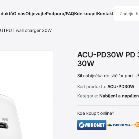
oduktů
O nás
Objevujte
Podpora/FAQ
Kde koupit
Kontakt
UTPUT wall charger 30W
ACU-PD30W PD 3.
30W
Sil nabíječka do sítě 1× port
Kód produktu:
ACU-PD30W
Kategorie:
Nabíjení a napáje
Kde koupit online?