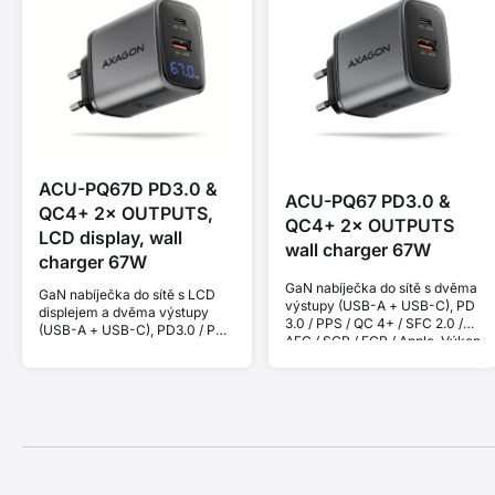
ACU-PQ67D PD3.0 &
ACU-PQ67 PD3.0 &
QC4+ 2× OUTPUTS,
QC4+ 2× OUTPUTS
LCD display, wall
wall charger 67W
charger 67W
GaN nabíječka do sítě s dvěma
GaN nabíječka do sítě s LCD
výstupy (USB-A + USB-C), PD
displejem a dvěma výstupy
3.0 / PPS / QC 4+ / SFC 2.0 /
(USB-A + USB-C), PD3.0 / PPS
AFC / SCP / FCP / Apple. Výkon
/ QC4+ / SFC2.0 / AFC / SCP /
67 W.
FCP / Apple. Výkon 67 W.