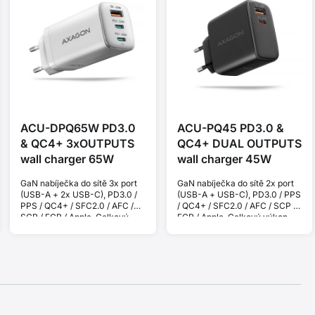
ACU-DPQ65W PD3.0
ACU-PQ45 PD3.0 &
& QC4+ 3xOUTPUTS
QC4+ DUAL OUTPUTS
wall charger 65W
wall charger 45W
GaN nabíječka do sítě 3x port
GaN nabíječka do sítě 2x port
(USB-A + 2x USB-C), PD3.0 /
(USB-A + USB-C), PD3.0 / PPS
PPS / QC4+ / SFC2.0 / AFC /
/ QC4+ / SFC2.0 / AFC / SCP /
SCP / FCP / Apple. Celkový
FCP / Apple. Celkový výkon
65W.
45W.