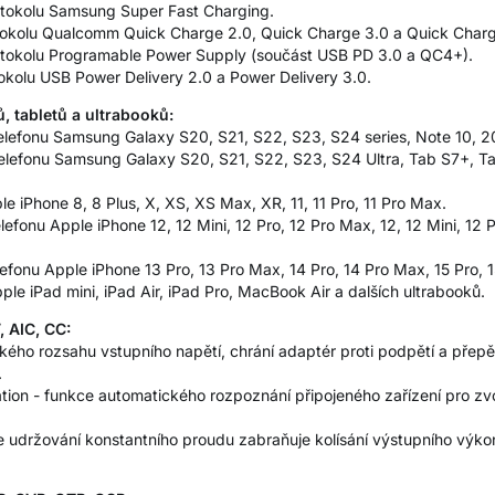
rotokolu Samsung Super Fast Charging.
otokolu Qualcomm Quick Charge 2.0, Quick Charge 3.0 a Quick Char
rotokolu Programable Power Supply (součást USB PD 3.0 a QC4+).
tokolu USB Power Delivery 2.0 a Power Delivery 3.0.
, tabletů a ultrabooků:
elefonu Samsung Galaxy S20, S21, S22, S23, S24 series, Note 10, 20 s
telefonu Samsung Galaxy S20, S21, S22, S23, S24 Ultra, Tab S7+, T
le iPhone 8, 8 Plus, X, XS, XS Max, XR, 11, 11 Pro, 11 Pro Max.
efonu Apple iPhone 12, 12 Mini, 12 Pro, 12 Pro Max, 12, 12 Mini, 12 P
lefonu Apple iPhone 13 Pro, 13 Pro Max, 14 Pro, 14 Pro Max, 15 Pro, 
ple iPad mini, iPad Air, iPad Pro, MacBook Air a dalších ultrabooků.
 AIC, CC:
kého rozsahu vstupního napětí, chrání adaptér proti podpětí a přepě
.
tion - funkce automatického rozpoznání připojeného zařízení pro zv
 udržování konstantního proudu zabraňuje kolísání výstupního výkonu,