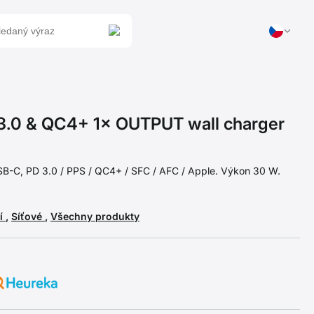
0 & QC4+ 1× OUTPUT wall charger
 USB-C, PD 3.0 / PPS / QC4+ / SFC / AFC / Apple. Výkon 30 W.
ní
,
Síťové
,
Všechny produkty