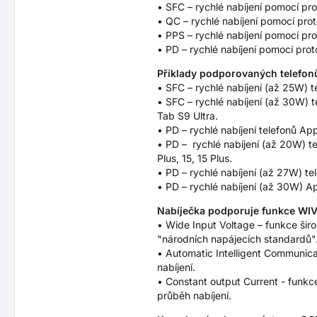
• SFC – rychlé nabíjení pomocí p
• QC – rychlé nabíjení pomocí pr
• PPS – rychlé nabíjení pomocí p
• PD – rychlé nabíjení pomocí pro
Příklady podporovaných telefonů
• SFC – rychlé nabíjení (až 25W) t
• SFC – rychlé nabíjení (až 30W) 
Tab S9 Ultra.
• PD – rychlé nabíjení telefonů App
• PD – rychlé nabíjení (až 20W) tel
Plus, 15, 15 Plus.
• PD – rychlé nabíjení (až 27W) te
• PD – rychlé nabíjení (až 30W) Ap
Nabíječka podporuje funkce WIV,
• Wide Input Voltage – funkce širo
"národních napájecích standardů"
• Automatic Intelligent Communica
nabíjení.
• Constant output Current - funkce
průběh nabíjení.