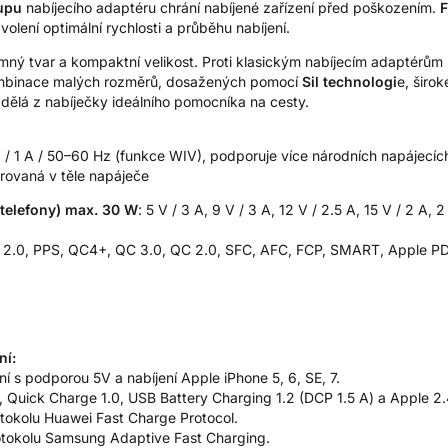
upu
nabíjecího adaptéru chrání nabíjené zařízení před poškozením.
F
volení optimální rychlosti a průběhu nabíjení.
mný tvar a kompaktní velikost. Proti klasickým nabíjecím adaptérům
mbinace malých rozměrů, dosažených pomocí
Sil technologi
e, širo
dělá z nabíječky ideálního pomocníka na cesty.
 / 1 A / 50–60 Hz (funkce WIV), podporuje více národních napájecí
grovaná v těle napáječe
, telefony) max. 30 W
: 5 V / 3 A, 9 V / 3 A, 12 V / 2.5 A, 15 V / 2 A, 
PD 2.0, PPS, QC4+, QC 3.0, QC 2.0, SFC, AFC, FCP, SMART, Apple P
ní:
ní s podporou 5V a nabíjení Apple iPhone 5, 6, SE, 7.
, Quick Charge 1.0, USB Battery Charging 1.2 (DCP 1.5 A) a Apple 2.
otokolu Huawei Fast Charge Protocol.
rotokolu Samsung Adaptive Fast Charging.