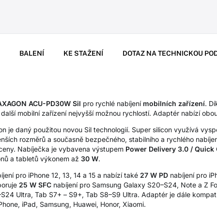
BALENÍ
KE STAŽENÍ
DOTAZ NA TECHNICKOU PO
AXAGON ACU-PD30W Sil
pro rychlé nabíjení
mobilních zařízení
. D
a další mobilní zařízení nejvyšší možnou rychlostí. Adaptér nabízí ob
 je daný použitou novou Sil technologií. Super silicon využívá vysp
ších rozměrů a současně bezpečného, stabilního a rychlého nabíjen
é ceny. Nabíječka je vybavena výstupem
Power Delivery 3.0 / Quick
onů a tabletů výkonem až
30 W
.
jení pro iPhone 12, 13, 14 a 15 a nabízí také
27 W PD
nabíjení pro iPh
poruje
25 W SFC
nabíjení pro Samsung Galaxy S20–S24, Note a Z Fol
24 Ultra, Tab S7+ – S9+, Tab S8–S9 Ultra. Adaptér je dále kompatib
 iPhone, iPad, Samsung, Huawei, Honor, Xiaomi.