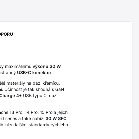
DPORU
íky maximálnímu
výkonu 30 W
oustranný
USB-C konektor
.
ělé materiály na bázi křemíku.
í. Účinnost je tak shodná s GaN
 Charge 4+
USB typu C, což
one 13 Pro, 14 Pro, 15 Pro a jejich
d series a také nabízí
30 W SFC
ilní s dalšími standardy rychlého