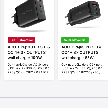
Top
Doprodej
Nejprodávanější
ACU-DPQ100 PD 3.0 &
ACU-DPQ65 PD 3.0 &
QC 4+ 3× OUTPUTS
QC4+ 3× OUTPUTS
wall charger 100W
wall charger 65W
GaN nabíječka do sítě 3× port
GaN nabíječka do sítě 3× port
(USB-A + 2× USB-C), PD 3.0 /
(USB-A + 2× USB-C), PD3.0 /
PPS / QC 4+ / SFC 2.0 / AFC /
PPS / QC4+ / SFC2.0 / AFC /
SCP / FCP / Apple. Výkon
SCP / FCP / Apple. Celkový
100W.
výkon 65 W.