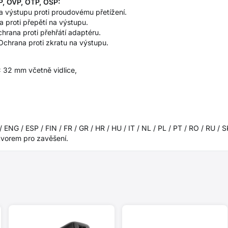
P, OVP, OTP, OSP:
a výstupu proti proudovému přetížení.
a proti přepětí na výstupu.
hrana proti přehřátí adaptéru.
 Ochrana proti zkratu na výstupu.
× 32 mm včetně vidlice,
 ENG / ESP / FIN / FR / GR / HR / HU / IT / NL / PL / PT / RO / RU / 
tvorem pro zavěšení.