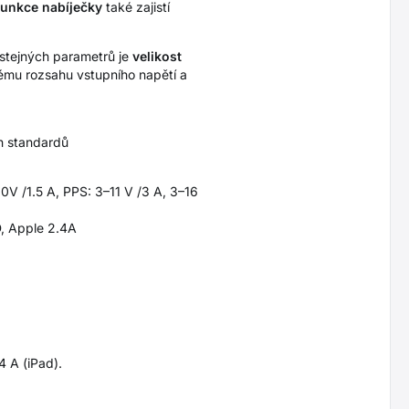
unkce nabíječky
také zajistí
 stejných parametrů je
velikost
kému rozsahu vstupního napětí a
ch standardů
2 0V /1.5 A, PPS: 3–11 V /3 A, 3–16
D, Apple 2.4A
4 A (iPad).