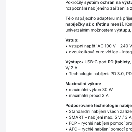
Pokročilý
systém ochran na výst
rozpoznání nabíjeného zařízení a z
Tělo napájecího adaptéru má příje
nabíječky až o třetinu menší
. Ko
univerzálním možnostem výstupu, 
Vstup:
• vstupní napětí AC 100 V – 240 V
• dvoukolíková euro vidlice – inte
Výstup:
• USB-C port
PD (tablety
V/ 2 A
• Technologie nabíjení: PD 3.0, 
Maximální výkon:
• maximální výkon 30 W
• maximální proud 3 A
Podporované technologie nabíje
• Standardní nabíjení všech zaříze
• SMART – nabíjení max. 5 V / 3 A
• FCP – rychlé nabíjení pomocí pr
• AFC – rychlé nabíjení pomocí p