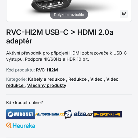
1
/
8
Dotykem rozbalíte
RVC-HI2M USB-C > HDMI 2.0a
adaptér
Aktivní převodník pro připojení HDMI zobrazovače k USB-C
výstupu. Podpora 4K/60Hz a HDR 10 bit.
Kód produktu:
RVC-HI2M
Kategorie:
Kabely a redukce
,
Redukce
,
Video
,
Video
redukce
,
Všechny produkty
Kde koupit online?