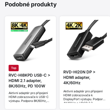
Podobné produkty
Top
RVD-HI20N DP >
RVC-HI8KPD USB-C >
HDMI adapter,
HDMI 2.1 adapter,
4K/60Hz
8K/60Hz, PD 100W
Aktivní adaptér pro připojení
Aktivní adaptér pro připojení
HDMI zobrazovače k
HDMI zobrazovače k USB-C
DisplayPort výstupu. Podpora
výstupu. Podpora 8K/60Hz,
4K/60Hz a HDCP 2.2
4K/144Hz a HDCP 2.3. Power
Delivery 100W.