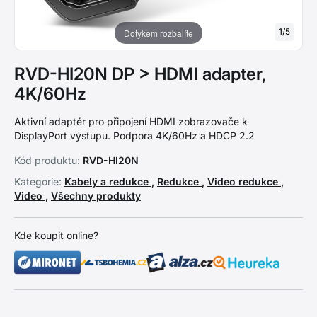
1
/
5
Dotykem rozbalíte
RVD-HI20N DP > HDMI adapter,
4K/60Hz
Aktivní adaptér pro připojení HDMI zobrazovače k
DisplayPort výstupu. Podpora 4K/60Hz a HDCP 2.2
Kód produktu:
RVD-HI20N
Kategorie:
Kabely a redukce
,
Redukce
,
Video redukce
,
Video
,
Všechny produkty
Kde koupit online?