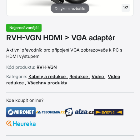
1
/
7
Dotykem rozbalíte
Nejprodávanější
RVH-VGN HDMI > VGA adaptér
Aktivní převodník pro připojení VGA zobrazovače k PC s
HDMI výstupem.
Kód produktu:
RVH-VGN
Kategorie:
Kabely a redukce
,
Redukce
,
Video
,
Video
redukce
,
Všechny produkty
Kde koupit online?