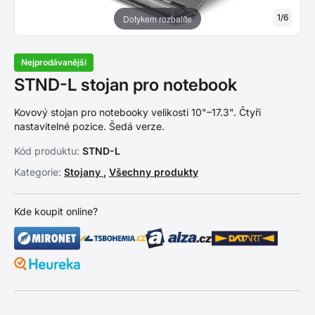
1
/
6
Dotykem rozbalíte
Nejprodávanější
STND-L stojan pro notebook
Kovový stojan pro notebooky velikosti 10"–17.3". Čtyři
nastavitelné pozice. Šedá verze.
Kód produktu:
STND-L
Kategorie:
Stojany
,
Všechny produkty
Kde koupit online?