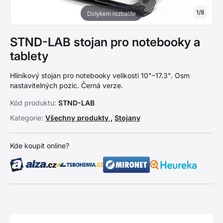
1
/
8
Dotykem rozbalíte
STND-LAB stojan pro notebooky a
tablety
Hliníkový stojan pro notebooky velikosti 10"–17.3". Osm
nastavitelných pozic. Černá verze.
Kód produktu:
STND-LAB
Kategorie:
Všechny produkty
,
Stojany
Kde koupit online?