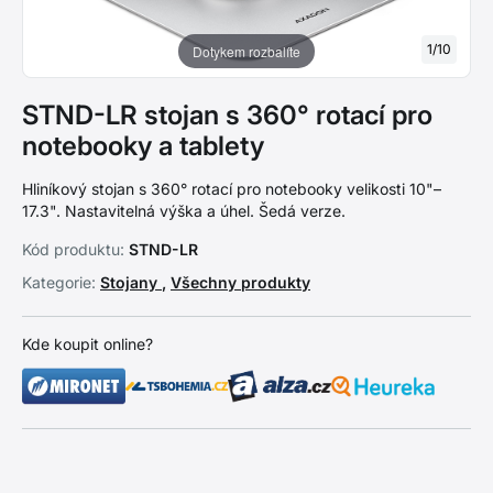
1
/
10
Dotykem rozbalíte
STND-LR stojan s 360° rotací pro
notebooky a tablety
Hliníkový stojan s 360° rotací pro notebooky velikosti 10"–
17.3". Nastavitelná výška a úhel. Šedá verze.
Kód produktu:
STND-LR
Kategorie:
Stojany
,
Všechny produkty
Kde koupit online?