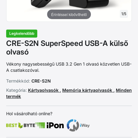
1
/
5
Érintéssel kibővíthető
Legkelendőbb
CRE-S2N SuperSpeed USB-A külső
olvasó
Vékony nagysebességű USB 3.2 Gen 1 olvasó közvetlen USB-
A csatlakozóval.
Termékkód:
CRE-S2N
Kategória:
Kártyaolvasók
,
Memória kártyaolvasók
,
Minden
termék
Hol vásárolható online?