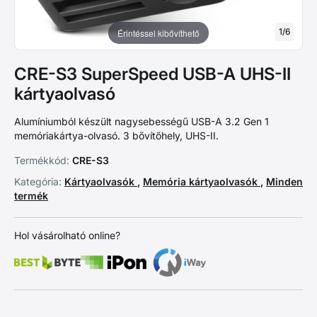
1
/
6
Érintéssel kibővíthető
CRE-S3 SuperSpeed USB-A UHS-II
kártyaolvasó
Alumíniumból készült nagysebességű USB-A 3.2 Gen 1
memóriakártya-olvasó. 3 bővítőhely, UHS-II.
Termékkód:
CRE-S3
Kategória:
Kártyaolvasók
,
Memória kártyaolvasók
,
Minden
termék
Hol vásárolható online?