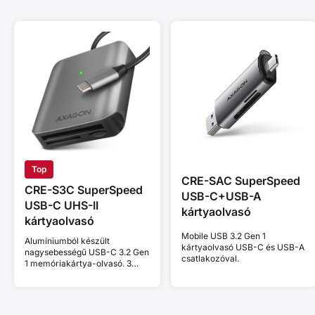
Top
CRE-SAC SuperSpeed
CRE-S3C SuperSpeed
USB-C+USB-A
USB-C UHS-II
kártyaolvasó
kártyaolvasó
Mobile USB 3.2 Gen 1
Alumíniumból készült
kártyaolvasó USB-C és USB-A
nagysebességű USB-C 3.2 Gen
csatlakozóval.
1 memóriakártya-olvasó. 3
bővítőhely, UHS-II.