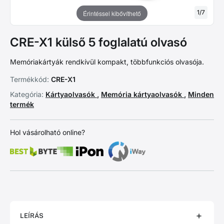
1
/
7
Érintéssel kibővíthető
CRE-X1 külső 5 foglalatú olvasó
Memóriakártyák rendkívül kompakt, többfunkciós olvasója.
Termékkód:
CRE-X1
Kategória:
Kártyaolvasók
,
Memória kártyaolvasók
,
Minden
termék
Hol vásárolható online?
LEÍRÁS