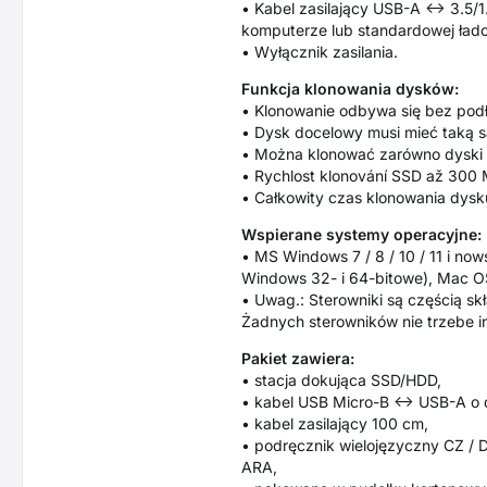
• Kabel zasilający USB-A <-> 3.5/
komputerze lub standardowej ład
• Wyłącznik zasilania.
Funkcja klonowania dysków:
• Klonowanie odbywa się bez podł
• Dysk docelowy musi mieć taką 
• Można klonować zarówno dyski 
• Rychlost klonování SSD až 300
• Całkowity czas klonowania dysk
Wspierane systemy operacyjne:
• MS Windows 7 / 8 / 10 / 11 i n
Windows 32- i 64-bitowe), Mac OS
• Uwag.: Sterowniki są częścią s
Żadnych sterowników nie trzebe in
Pakiet zawiera:
• stacja dokująca SSD/HDD,
• kabel USB Micro-B <-> USB-A o 
• kabel zasilający 100 cm,
• podręcznik wielojęzyczny CZ / DE
ARA,