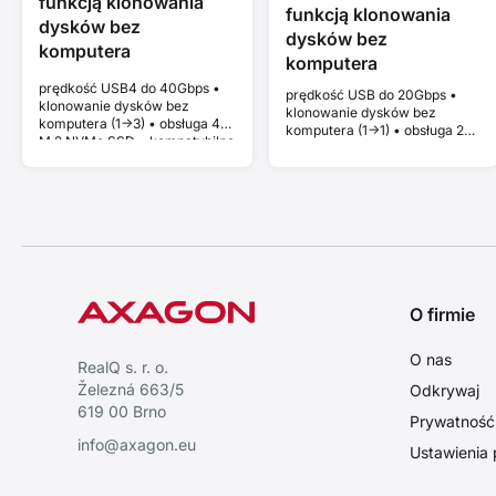
funkcją klonowania
funkcją klonowania
dysków bez
dysków bez
komputera
komputera
prędkość USB4 do 40Gbps •
prędkość USB do 20Gbps •
klonowanie dysków bez
klonowanie dysków bez
komputera (1->3) • obsługa 4x
komputera (1->1) • obsługa 2x
M.2 NVMe SSD • kompatybilna
M.2 NVMe lub SATA SSD •
z Thunderbolt i MacBook •
kompatybilna z Thunderbolt i
Plug and Play • aluminiowa
MacBook • Plug and Play •
obudowa • aktywne
aluminiowa obudowa •
chłodzenie • stabilna
aktywne chłodzenie • stabilna
wydajność bez thermal
wydajność bez thermal
throttlingu
throttlingu
O firmie
O nas
RealQ s. r. o.
Železná 663/5
Odkrywaj
619 00 Brno
Prywatność i
info@axagon.eu
Ustawienia 