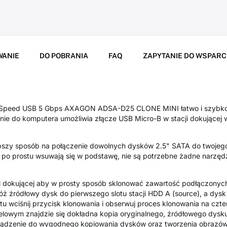
WANIE
DO POBRANIA
FAQ
ZAPYTANIE DO WSPARC
perSpeed USB 5 Gbps AXAGON ADSA-D25 CLONE MINI łatwo i szybk
enie do komputera umożliwia złącze USB Micro-B w stacji dokujące
pszy sposób na połączenie dowolnych dysków 2.5" SATA do twojego
 po prostu wsuwają się w podstawę, nie są potrzebne żadne narzęd
ji dokującej aby w prosty sposób sklonować zawartość podłączonyc
ż źródłowy dysk do pierwszego slotu stacji HDD A (source), a dysk 
tu wciśnij przycisk klonowania i obserwuj proces klonowania na czt
lowym znajdzie się dokładna kopia oryginalnego, źródłowego dysku
rządzenie do wygodnego kopiowania dysków oraz tworzenia obrazów