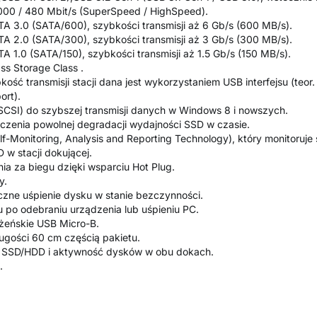
5000 / 480 Mbit/s (SuperSpeed / HighSpeed).
TA 3.0 (SATA/600), szybkości transmisji aż 6 Gb/s (600 MB/s).
TA 2.0 (SATA/300), szybkości transmisji aż 3 Gb/s (300 MB/s).
TA 1.0 (SATA/150), szybkości transmisji aż 1.5 Gb/s (150 MB/s).
s Storage Class .
ść transmisji stacji dana jest wykorzystaniem USB interfejsu (teor. 
ort).
CSI) do szybszej transmisji danych w Windows 8 i nowszych.
iczenia powolnej degradacji wydajności SSD w czasie.
f-Monitoring, Analysis and Reporting Technology), który monitoruje 
w stacji dokującej.
ia za biegu dzięki wsparciu Hot Plug.
ay.
zne uśpienie dysku w stanie bezczynności.
u po odebraniu urządzenia lub uśpieniu PC.
żeńskie USB Micro-B.
ugości 60 cm częścią pakietu.
u SSD/HDD i aktywność dysków w obu dokach.
.