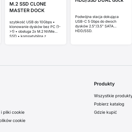
M.2 SSD CLONE
MASTER DOCK
Podwójna stacja dokująca
USB-C 5 Gbps do dwoch
szybkość USB do 10Gbps •
dysków 2.5"/3.5" SATA
klonowanie dysków bez PC (1-
HDD/SSD.
>1) • obsługa 2x M.2 NVMe
SSD • kompatybilna z
Thunderbolt i MacBook • Plug
and Play • aluminiowa
obudowa • stabilna wydajność
bez thermal throttlingu
Produkty
Wszystkie produkt
Pobierz katalog
 pliki cookie
Gdzie kupić
plików cookie