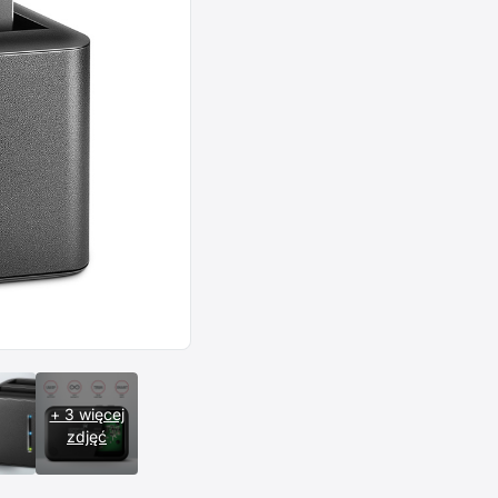
+ 3 więcej
zdjęć