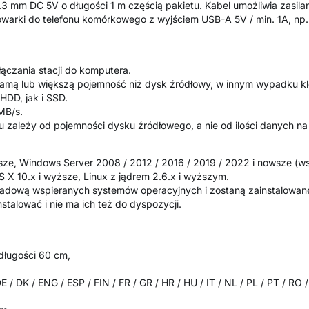
1.3 mm DC 5V o długości 1 m częścią pakietu. Kabel umożliwia zasilan
owarki do telefonu komórkowego z wyjściem USB-A 5V / min. 1A, 
ączania stacji do komputera.
samą lub większą pojemność niż dysk źródłowy, w innym wypadku k
HDD, jak i SSD.
 MB/s.
u zależy od pojemności dysku źródłowego, a nie od ilości danych n
owsze, Windows Server 2008 / 2012 / 2016 / 2019 / 2022 i nowsze (w
 X 10.x i wyższe, Linux z jądrem 2.6.x i wyższym.
kładową wspieranych systemów operacyjnych i zostaną zainstalowan
stalować i nie ma ich też do dyspozycji.
długości 60 cm,
 / DK / ENG / ESP / FIN / FR / GR / HR / HU / IT / NL / PL / PT / RO 