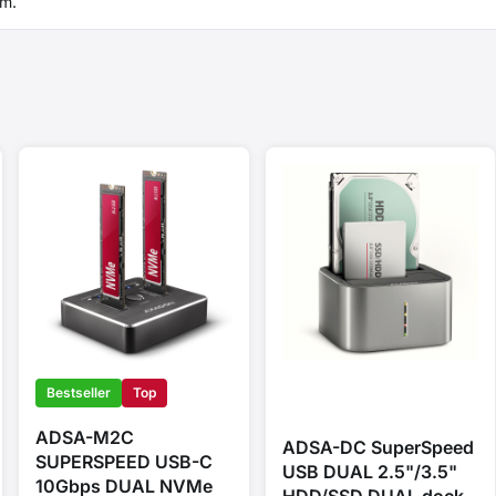
ym.
Bestseller
Top
ADSA-M2C
ADSA-DC SuperSpeed
SUPERSPEED USB-C
USB DUAL 2.5"/3.5"
10Gbps DUAL NVMe
HDD/SSD DUAL dock