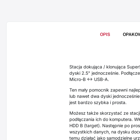
OPIS
OPAKO
Stacja dokująca / klonująca Su
dyski 2.5" jednocześnie. Podłącz
Micro-B <-> USB-A.
Ten mały pomocnik zapewni najle
lub nawet dwa dyski jednocześnie
jest bardzo szybka i prosta.
Możesz także skorzystać ze stac
podłączania ich do komputera. Włó
HDD B (target). Następnie po pros
wszystkich danych, na dysku doce
temu działać jako samodzielne u