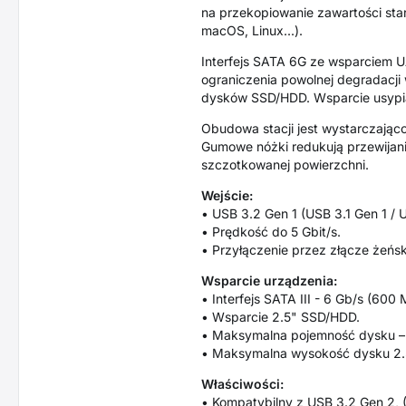
na przekopiowanie zawartości st
macOS, Linux...).
Interfejs SATA 6G ze wsparciem 
ograniczenia powolnej degradacji
dysków SSD/HDD. Wsparcie usypian
Obudowa stacji jest wystarczając
Gumowe nóżki redukują przewijani
szczotkowanej powierzchni.
Wejście:
• USB 3.2 Gen 1 (USB 3.1 Gen 1 /
• Prędkość do 5 Gbit/s.
• Przyłączenie przez złącze żeńs
Wsparcie urządzenia:
• Interfejs SATA III - 6 Gb/s (600 
• Wsparcie 2.5" SSD/HDD.
• Maksymalna pojemność dysku – 
• Maksymalna wysokość dysku 2.5
Właściwości:
• Kompatybilny z USB 3.2 Gen 2, (