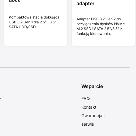
adapter
Kompaktowa stacja dokująca
Adapter USB 3.2 Gen 2 do
USB 3.2 Gen 1 dla 2.5" i 3.5"
przyłączenia dysków NVMe
SATA HDD/SSD.
M.2 SSD i SATA 2.5"/3.5" z
funkcją klonowania.
Wsparcie
y
FAQ
Kontakt
Gwarancja i
serwis