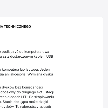
IA TECHNICZNEGO
o podłączyć do komputera dwa
j wraz z dostarczonym kablem USB
 komputera lub laptopa. Jeden
zia ani akcesoria. Wymiana dysku
h dysków bez konieczności
docelowy do drugiego slotu stacji
erech diodach LED. Po skopiowaniu
. Stacja dokująca może dzięki
 dysków. To najprostszy sposób