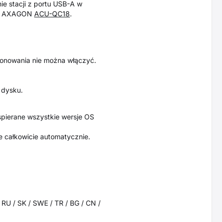
ie stacji z portu USB-A w
np. AXAGON
ACU-QC18
.
lonowania nie można włączyć.
a dysku.
spierane wszystkie wersje OS
e całkowicie automatycznie.
/ RU / SK / SWE / TR / BG / CN /