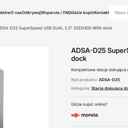
uktów
O nas
Odkrywaj
Wsparcie / FAQ
Gdzie kupić
Kontakt
DSA-D25 SuperSpeed USB DUAL 2.5" SSD/HDD MINI dock
ADSA-D25 SuperS
dock
Kompaktowa stacja dokująca 
Kod produktu:
ADSA-D25
Kategoria:
Stacja dokująca 
Gdzie kupić online?