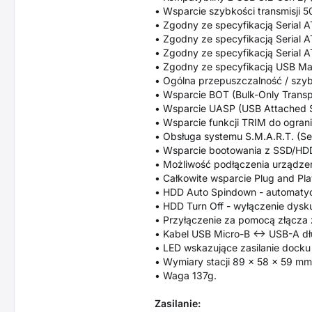
• Wsparcie szybkości transmisji 
• Zgodny ze specyfikacją Serial A
• Zgodny ze specyfikacją Serial A
• Zgodny ze specyfikacją Serial A
• Zgodny ze specyfikacją USB Mas
• Ogólna przepuszczalność / szybko
• Wsparcie BOT (Bulk-Only Transp
• Wsparcie UASP (USB Attached S
• Wsparcie funkcji TRIM do ogran
• Obsługa systemu S.M.A.R.T. (Sel
• Wsparcie bootowania z SSD/HDD 
• Możliwość podłączenia urządzen
• Całkowite wsparcie Plug and Pl
• HDD Auto Spindown - automatyc
• HDD Turn Off - wyłączenie dysk
• Przyłączenie za pomocą złącza 
• Kabel USB Micro-B <-> USB-A dł
• LED wskazujące zasilanie dock
• Wymiary stacji 89 x 58 x 59 mm
• Waga 137g.
Zasilanie: