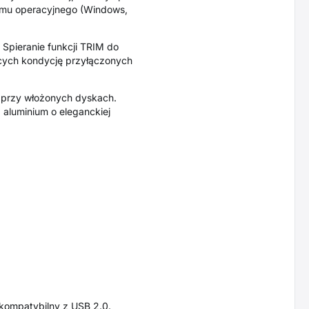
emu operacyjnego (Windows,
Spieranie funkcji TRIM do
ących kondycję przyłączonych
t przy włożonych dyskach.
aluminium o eleganckiej
 kompatybilny z USB 2.0.