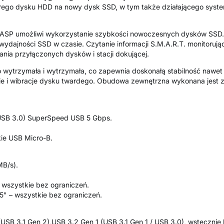
arego dysku HDD na nowy dysk SSD, w tym także działającego syst
UASP umożliwi wykorzystanie szybkości nowoczesnych dysków SSD. 
 wydajności SSD w czasie. Czytanie informacji S.M.A.R.T. monitoruj
ia przyłączonych dysków i stacji dokującej.
o wytrzymała i wytrzymała, co zapewnia doskonałą stabilność nawe
e i wibracje dysku twardego. Obudowa zewnętrzna wykonana jest z 
 USB 3.0) SuperSpeed USB 5 Gbps.
kie USB Micro-B.
MB/s).
wszystkie bez ograniczeń.
" – wszystkie bez ograniczeń.
USB 3.1 Gen 2),USB 3.2 Gen 1 (USB 3.1 Gen 1 / USB 3.0), wstecznie