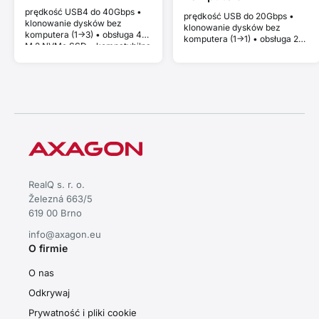
prędkość USB4 do 40Gbps •
prędkość USB do 20Gbps •
klonowanie dysków bez
klonowanie dysków bez
komputera (1->3) • obsługa 4x
komputera (1->1) • obsługa 2x
M.2 NVMe SSD • kompatybilna
M.2 NVMe lub SATA SSD •
z Thunderbolt i MacBook •
kompatybilna z Thunderbolt i
Plug and Play • aluminiowa
MacBook • Plug and Play •
obudowa • aktywne
aluminiowa obudowa •
chłodzenie • stabilna
aktywne chłodzenie • stabilna
wydajność bez thermal
wydajność bez thermal
throttlingu
throttlingu
RealQ s. r. o.
Železná 663/5
619 00 Brno
info@axagon.eu
O firmie
O nas
Odkrywaj
Prywatność i pliki cookie