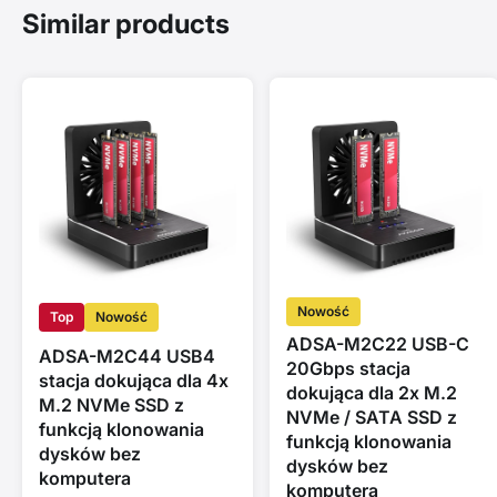
Similar products
Nowość
Top
Nowość
ADSA-M2C22 USB-C
ADSA-M2C44 USB4
20Gbps stacja
stacja dokująca dla 4x
dokująca dla 2x M.2
M.2 NVMe SSD z
NVMe / SATA SSD z
funkcją klonowania
funkcją klonowania
dysków bez
dysków bez
komputera
komputera