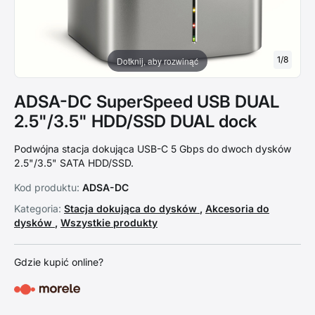
1
/
8
Dotknij, aby rozwinąć
ADSA-DC SuperSpeed USB DUAL
2.5"/3.5" HDD/SSD DUAL dock
Podwójna stacja dokująca USB-C 5 Gbps do dwoch dysków
2.5"/3.5" SATA HDD/SSD.
Kod produktu:
ADSA-DC
Kategoria:
Stacja dokująca do dysków
,
Akcesoria do
dysków
,
Wszystkie produkty
Gdzie kupić online?