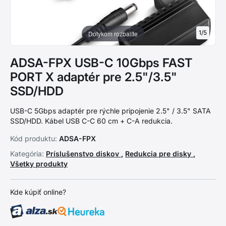
1
/
5
Dotykom rozbalíte
ADSA-FPX USB-C 10Gbps FAST
PORT X adaptér pre 2.5"/3.5"
SSD/HDD
USB-C 5Gbps adaptér pre rýchle pripojenie 2.5" / 3.5" SATA
SSD/HDD. Kábel USB C-C 60 cm + C-A redukcia.
Kód produktu:
ADSA-FPX
Kategória:
Príslušenstvo diskov
,
Redukcia pre disky
,
Všetky produkty
Kde kúpiť online?