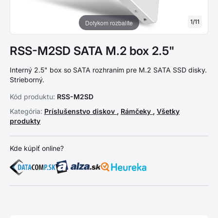
1
/
11
Dotykom rozbalíte
RSS-M2SD SATA M.2 box 2.5"
Interný 2.5" box so SATA rozhraním pre M.2 SATA SSD disky.
Strieborný.
Kód produktu:
RSS-M2SD
Kategória:
Príslušenstvo diskov
,
Rámčeky
,
Všetky
produkty
Kde kúpiť online?