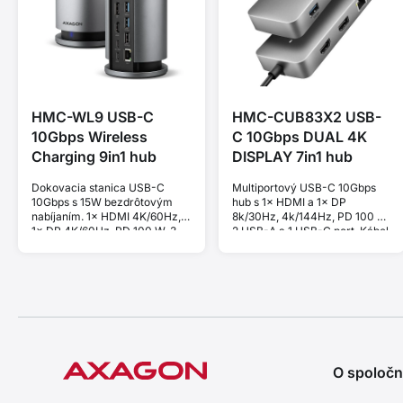
HMC-WL9 USB-C
HMC-CUB83X2 USB-
10Gbps Wireless
C 10Gbps DUAL 4K
Charging 9in1 hub
DISPLAY 7in1 hub
Dokovacia stanica USB-C
Multiportový USB-C 10Gbps
10Gbps s 15W bezdrôtovým
hub s 1× HDMI a 1× DP
nabíjaním. 1× HDMI 4K/60Hz,
8k/30Hz, 4k/144Hz, PD 100 W,
1× DP 4K/60Hz, PD 100 W, 3
2 USB-A a 1 USB-C port. Kábel
USB-A a 1 USB-C porty. Kábel
USB-A 15 cm.
USB-A 60 cm.
O spoločn