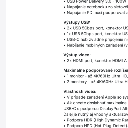
• USB Power Delivery 3.0 - 100W 
• Napájanie notebooku zo sieťov
• Napájanie PD musí podporovať ak
Výstupy USB:
• 2x USB 5Gbps port, konektor U
• 1x USB 5Gbps port, konektor US
• USB-C hub zvládne pripojenie n
• Nabíjanie mobilných zariadení 
Výstup video:
• 2x HDMI port, konektor HDMI A 
Maximálne podporované rozlíšen
• 1 monitor - až 4K/60Hz Ultra H
• 2 monitory - až 4K/60Hz Ultra 
Vlastnosti videa:
• V prípade zariadení Apple so 
• Ak chcete dosiahnuť maximálne h
USB-C s podporou DisplayPort Alt
Ďalej je nutný aj vhodný aktualiz
• Podpora HDR (High Dynamic Range
• Podpora HPD (Hot-Plug-Detect)