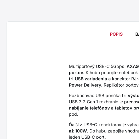
POPIS
B
Multiportový USB-C 5Gbps
AXAGO
portov
. K hubu pripojíte noteboo
tri USB zariadenia
a konektor RJ
Power Delivery
. Replikátor porto
Rozbočovač USB ponúka
tri výs
USB 3.2 Gen 1 rozhranie je prenos
nabíjanie telefónov a tabletov 
pod.
Ďalší z USB-C konektorov je vyhr
až 100W
. Do hubu zapojíte vhodn
jeden USB-C port.