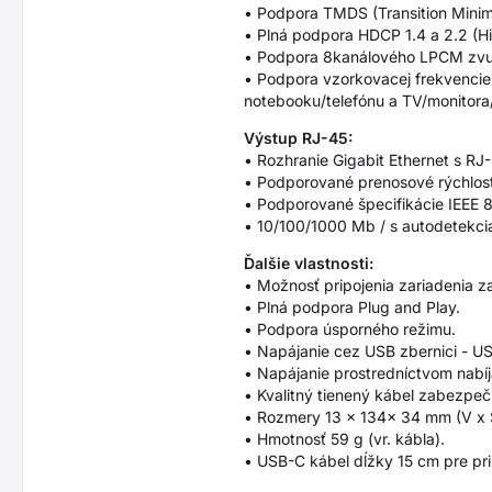
• Podpora TMDS (Transition Minimiz
• Plná podpora HDCP 1.4 a 2.2 (Hi
• Podpora 8kanálového LPCM zvuk
• Podpora vzorkovacej frekvencie 
notebooku/telefónu a TV/monitora
Výstup RJ-45:
• Rozhranie Gigabit Ethernet s R
• Podporované prenosové rýchlost
• Podporované špecifikácie IEEE 
• 10/100/1000 Mb / s autodetekci
Ďalšie vlastnosti:
• Možnosť pripojenia zariadenia 
• Plná podpora Plug and Play.
• Podpora úsporného režimu.
• Napájanie cez USB zbernici - U
• Napájanie prostredníctvom nabíj
• Kvalitný tienený kábel zabezpeč
• Rozmery 13 x 134x 34 mm (V x Š
• Hmotnosť 59 g (vr. kábla).
• USB-C kábel dĺžky 15 cm pre pr