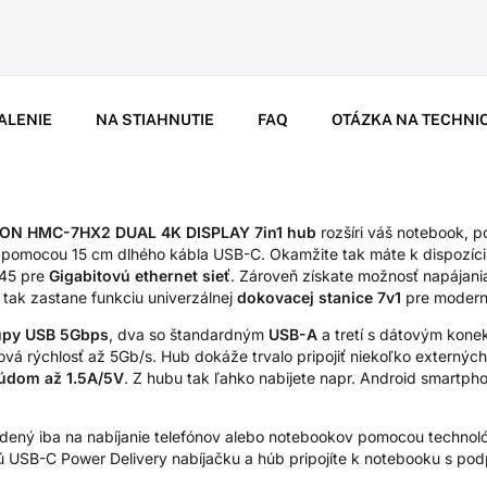
ALENIE
NA STIAHNUTIE
FAQ
OTÁZKA NA TECHNI
N HMC-7HX2 DUAL 4K DISPLAY 7in1 hub
rozšíri váš notebook, p
k pomocou 15 cm dlhého kábla USB-C. Okamžite tak máte k dispozícii
-45 pre
Gigabitovú ethernet sieť
. Zároveň získate možnosť napájan
v tak zastane funkciu univerzálnej
dokovacej stanice 7v1
pre modern
tupy USB 5Gbps
, dva so štandardným
USB-A
a tretí s dátovým kon
ová rýchlosť až 5Gb/s. Hub dokáže trvalo pripojiť niekoľko externýc
prúdom až 1.5A/5V
. Z hubu tak ľahko nabijete napr. Android smartph
adený iba na nabíjanie telefónov alebo notebookov pomocou technol
ú USB-C Power Delivery nabíjačku a húb pripojíte k notebooku s podp