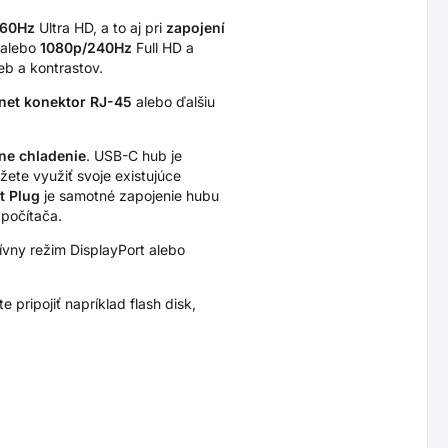
/60Hz
Ultra HD, a to aj pri
zapojení
alebo
1080p/240Hz
Full HD a
eb a kontrastov.
net konektor RJ-45
alebo ďalšiu
ne chladenie
. USB-C hub je
žete využiť svoje existujúce
t Plug
je samotné zapojenie hubu
 počítača.
vny režim DisplayPort alebo
pripojiť napríklad flash disk,