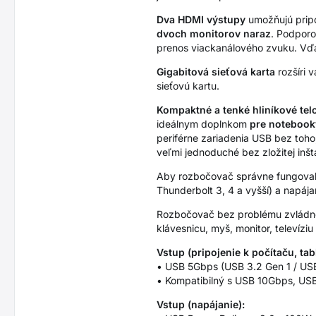
Dva HDMI výstupy
umožňujú pripo
dvoch monitorov naraz
. Podporo
prenos viackanálového zvuku. V
Gigabitová sieťová karta
rozšíri v
sieťovú kartu.
Kompaktné a tenké hliníkové tel
ideálnym doplnkom
pre notebook
periférne zariadenia USB bez toh
veľmi jednoduché bez zložitej inšt
Aby rozbočovač správne fungoval,
Thunderbolt 3, 4 a vyšší) a napája
Rozbočovač bez problému zvlád
klávesnicu, myš, monitor, televíziu
Vstup (pripojenie k počítaču, tab
• USB 5Gbps (USB 3.2 Gen 1 / USB
• Kompatibilný s USB 10Gbps, USB
Vstup (napájanie):