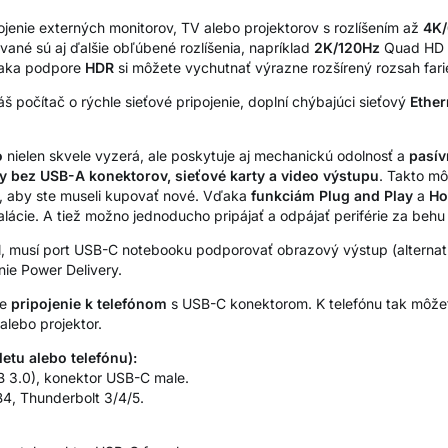
jenie externých monitorov, TV alebo projektorov s rozlíšením až
4K
vané sú aj ďalšie obľúbené rozlíšenia, napríklad
2K/120Hz
Quad HD 
ďaka podpore
HDR
si môžete vychutnať výrazne rozšírený rozsah fari
áš počítač o rýchle sieťové pripojenie, doplní chýbajúci sieťový
Ether
o
nielen skvele vyzerá, ale poskytuje aj mechanickú odolnosť a
pasív
y bez USB-A konektorov, sieťové karty a video výstupu
. Takto mô
o, aby ste museli kupovať nové. Vďaka
funkciám Plug and Play
a
Ho
alácie. A tiež možno jednoducho pripájať a odpájať periférie za behu
 musí port USB-C notebooku podporovať obrazový výstup (alternatí
nie Power Delivery.
ne
pripojenie k telefónom
s USB-C konektorom. K telefónu tak môžete 
 alebo projektor.
letu alebo telefónu):
 3.0), konektor USB-C male.
4, Thunderbolt 3/4/5.