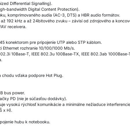
ed Differential Signalling).
gh-bandwidth Digital Content Protection).
u, komprimovaného audia (AC-3, DTS) a HBR audio formátov.
až 192 kHz a až 24bitového zvuku – závisí od zdrojového a koncové
/AV receivera.
J-45 konektorom pre pripojenie UTP alebo STP káblom.
i Ethernet rozhranie 10/100/1000 Mb/s.
802.3i 10Base-T, IEEE 802.3u 100Base-TX, IEEE 802.3ab 1000Base-
a.
za chodu vďaka podpore Hot Plug.
SB bus power.
ačky PD (nie je súčasťou dodávky).
uje vysokú rýchlosť komunikácie a minimálne nežiaduce interferencie
 x H).
ipojenie hubu k notebooku.