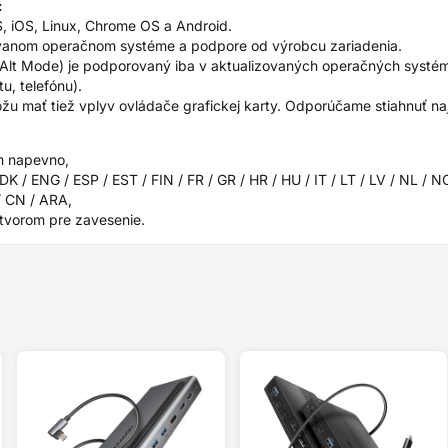
:
, iOS, Linux, Chrome OS a Android.
užívanom operačnom systéme a podpore od výrobcu zariadenia.
 Alt Mode) je podporovaný iba v aktualizovaných operačných systém
u, telefónu).
u mať tiež vplyv ovládače grafickej karty. Odporúčame stiahnuť naj
m napevno,
 / ENG / ESP / EST / FIN / FR / GR / HR / HU / IT / LT / LV / NL / N
/ CN / ARA,
otvorom pre zavesenie.