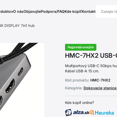
oduktov
O nás
Objavujte
Podpora/FAQ
Kde kúpiť
Kontakt
 DISPLAY 7in1 hub
Najpredávanejšie
HMC-7HX2 USB-C 
Multiportový USB-C 5Gbps hu
Kábel USB-A 15 cm.
Kód produktu:
HMC-7HX2
Kategória:
Dokovacie stanic
Kde kúpiť online?