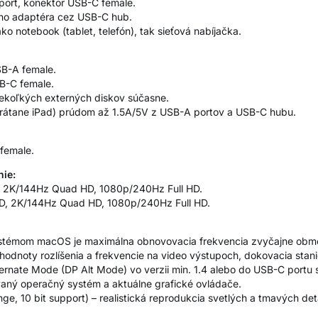
port, konektor USB-C female.
ého adaptéra cez USB-C hub.
o notebook (tablet, telefón), tak sieťová nabíjačka.
SB-A female.
B-C female.
iekoľkých externých diskov súčasne.
(vrátane iPad) prúdom až 1.5A/5V z USB-A portov a USB-C hubu.
female.
ie:
D, 2K/144Hz Quad HD, 1080p/240Hz Full HD.
HD, 2K/144Hz Quad HD, 1080p/240Hz Full HD.
systémom macOS je maximálna obnovovacia frekvencia zvyčajne ob
odnoty rozlíšenia a frekvencie na video výstupoch, dokovacia stani
ernate Mode (DP Alt Mode) vo verzii min. 1.4 alebo do USB-C portu 
ovaný operačný systém a aktuálne grafické ovládače.
, 10 bit support) – realistická reprodukcia svetlých a tmavých deta
.