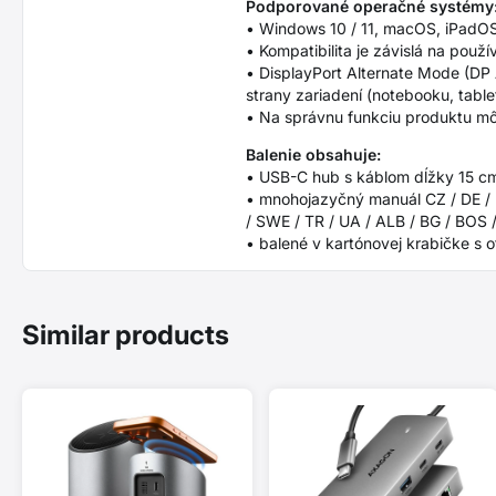
Podporované operačné systémy
• Windows 10 / 11, macOS, iPadOS
• Kompatibilita je závislá na po
• DisplayPort Alternate Mode (DP
strany zariadení (notebooku, tablet
• Na správnu funkciu produktu môž
Balenie obsahuje:
• USB-C hub s káblom dĺžky 15 c
• mnohojazyčný manuál CZ / DE / DK
/ SWE / TR / UA / ALB / BG / BOS 
• balené v kartónovej krabičke s 
Similar products