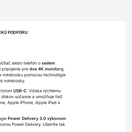
CKÚ PODPORU
očítač alebo telefón o
sedem
 pripojenie pre
dva 4K monitory,
ia notebooku pomocou technológie
é notebooky.
ektorom
USB-C
. Vďaka rýchlemu
h diskov súčasne a umožňuje tiež
one, Apple iPhone, Apple iPad a
ógie
Power Delivery 3.0 výkonom
orou Power Delivery. Ušetríte tak