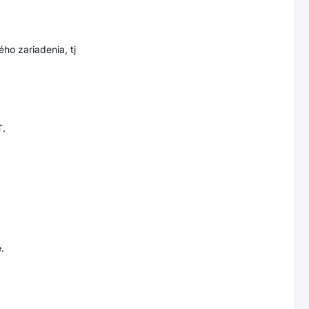
ho zariadenia, tj
T.
.