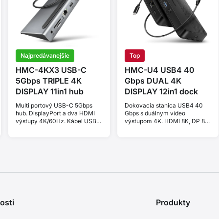
Najpredávanejšie
Top
HMC-4KX3 USB-C
HMC-U4 USB4 40
5Gbps TRIPLE 4K
Gbps DUAL 4K
DISPLAY 11in1 hub
DISPLAY 12in1 dock
Multi portový USB-C 5Gbps
Dokovacia stanica USB4 40
hub. DisplayPort a dva HDMI
Gbps s duálnym video
výstupy 4K/60Hz. Kábel USB-
výstupom 4K. HDMI 8K, DP 8K,
C 40 cm.
PD 100W a 5 USB portov.
Kábel USB-A 80 cm.
osti
Produkty