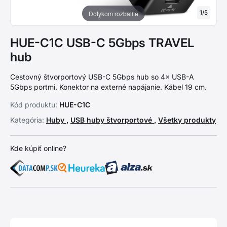
1
/
5
Dotykom rozbalíte
HUE-C1C USB-C 5Gbps TRAVEL
hub
Cestovný štvorportový USB-C 5Gbps hub so 4× USB-A
5Gbps portmi. Konektor na externé napájanie. Kábel 19 cm.
Kód produktu:
HUE-C1C
Kategória:
Huby
,
USB huby štvorportové
,
Všetky produkty
Kde kúpiť online?