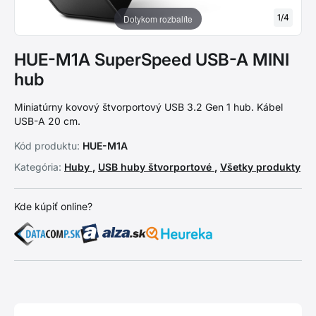
1
/
4
Dotykom rozbalíte
HUE-M1A SuperSpeed USB-A MINI
hub
Miniatúrny kovový štvorportový USB 3.2 Gen 1 hub. Kábel
USB-A 20 cm.
Kód produktu:
HUE-M1A
Kategória:
Huby
,
USB huby štvorportové
,
Všetky produkty
Kde kúpiť online?