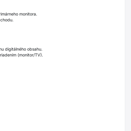
rimárneho monitora.
 chodu.
u digitálného obsahu.
iadením (monitor/TV).