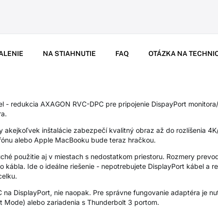
ALENIE
NA STIAHNUTIE
FAQ
OTÁZKA NA TECHNI
el - redukcia AXAGON RVC-DPC pre pripojenie DispayPort monitora/
a.
akejkoľvek inštalácie zabezpečí kvalitný obraz až do rozlíšenia 4K
efónu alebo Apple MacBooku bude teraz hračkou.
ché použitie aj v miestach s nedostatkom priestoru. Rozmery prevo
kábla. Ide o ideálne riešenie - nepotrebujete DisplayPort kábel a 
celku.
-C na DisplayPort, nie naopak. Pre správne fungovanie adaptéra je 
t Mode) alebo zariadenia s Thunderbolt 3 portom.