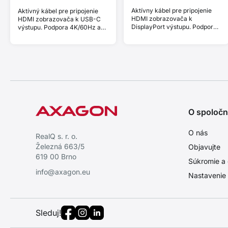
Aktívny kábel pre pripojenie
Aktívný kábel pre pripojenie
HDMI zobrazovača k
HDMI zobrazovača k USB-C
DisplayPort výstupu. Podpora
výstupu. Podpora 4K/60Hz a
4K/60Hz a HDCP 2.3.
HDR 10 bit.
O spoločn
O nás
RealQ s. r. o.
Železná 663/5
Objavujte
619 00 Brno
Súkromie a 
info@axagon.eu
Nastavenie
Sleduj!