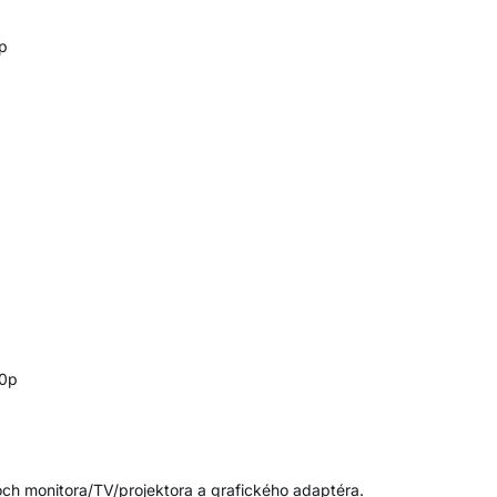
0p
20p
roch monitora/TV/projektora a grafického adaptéra.