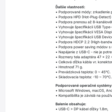
Ďalšie vlastnosti:
• Podporované módy: zrkadlenie pl
• Podpora HPD (Hot-Plug-Detect) 
• Podpora prenosu až 8-kanálovéh
• Vyhovuje špecifikácii USB Type-
• Vyhovuje špecifikácii VESA Dis
• Vyhovuje špecifikácii USB Device 
• Podpora HDCP 2.2 (High-bandwid
• Podpora power saving módov s 
• Napájanie z USB-C - nie je potr
• Rozmery tela adaptéra 47 x 22 
• Celková dĺžka kábla vr. konekto
• Hmotnosť 71 g.
• Prevádzková teplota: 0 ~ 45°C.
• Skladovacia teplota: -10 ~ 70°C.
Podporované operačné systémy
• Microsoft Windows, macOS, And
• Kompatibilita je závislá na po
Balenie obsahuje:
• USB-C > DP kábel dĺžky 1.8m,