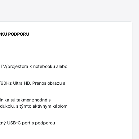
CKÚ PODPORU
TV/projektora k notebooku alebo
/60Hz Ultra HD. Prenos obrazu a
dníka sú takmer zhodné s
redukciu, s týmto aktívnym káblom
nutný USB-C port s podporou