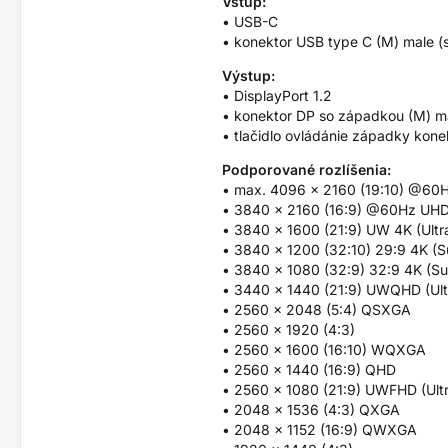
Vstup:
• USB-C
• konektor USB type C (M) male 
Výstup:
• DisplayPort 1.2
• konektor DP so západkou (M) m
• tlačidlo ovládánie západky kone
Podporované rozlíšenia:
• max. 4096 x 2160 (19:10) @60
• 3840 x 2160 (16:9) @60Hz UH
• 3840 x 1600 (21:9) UW 4K (Ult
• 3840 x 1200 (32:10) 29:9 4K (S
• 3840 x 1080 (32:9) 32:9 4K (Su
• 3440 x 1440 (21:9) UWQHD (Ul
• 2560 x 2048 (5:4) QSXGA
• 2560 x 1920 (4:3)
• 2560 x 1600 (16:10) WQXGA
• 2560 x 1440 (16:9) QHD
• 2560 x 1080 (21:9) UWFHD (Ult
• 2048 x 1536 (4:3) QXGA
• 2048 x 1152 (16:9) QWXGA