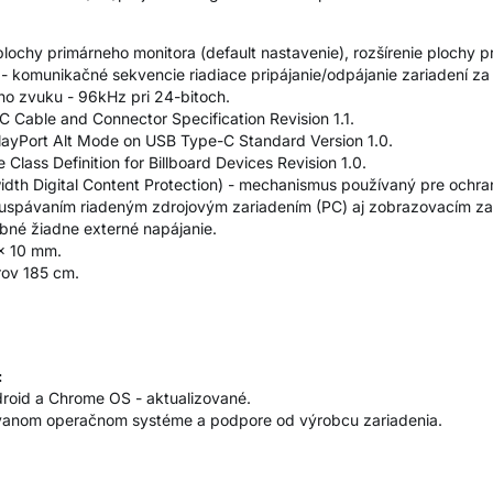
ochy primárneho monitora (default nastavenie), rozšírenie plochy p
- komunikačné sekvencie riadiace pripájanie/odpájanie zariadení za
o zvuku - 96kHz pri 24-bitoch.
C Cable and Connector Specification Revision 1.1.
playPort Alt Mode on USB Type-C Standard Version 1.0.
Class Definition for Billboard Devices Revision 1.0.
th Digital Content Protection) - mechanismus používaný pre ochran
uspávaním riadeným zdrojovým zariadením (PC) aj zobrazovacím zar
ebné žiadne externé napájanie.
x 10 mm.
rov 185 cm.
:
roid a Chrome OS - aktualizované.
užívanom operačnom systéme a podpore od výrobcu zariadenia.