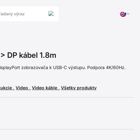
 DP kábel 1.8m
 DisplayPort zobrazovača k USB-C výstupu. Podpora 4K/60Hz.
dukcie
,
Video
,
Video káble
,
Všetky produkty