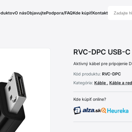
oduktov
O nás
Objavujte
Podpora/FAQ
Kde kúpiť
Kontakt
RVC-DPC USB-C >
Aktívný kábel pre pripojenie
Kód produktu:
RVC-DPC
Kategória:
Káble
,
Káble a re
Kde kúpiť online?