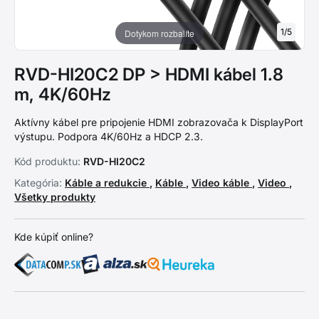
1
/
5
Dotykom rozbalíte
RVD-HI20C2 DP > HDMI kábel 1.8
m, 4K/60Hz
Aktívny kábel pre pripojenie HDMI zobrazovača k DisplayPort
výstupu. Podpora 4K/60Hz a HDCP 2.3.
Kód produktu:
RVD-HI20C2
Kategória:
Káble a redukcie
,
Káble
,
Video káble
,
Video
,
Všetky produkty
Kde kúpiť online?