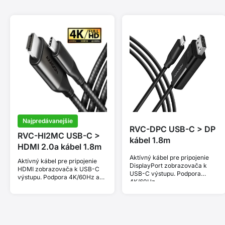
Najpredávanejšie
RVC-DPC USB-C > DP
RVC-HI2MC USB-C >
kábel 1.8m
HDMI 2.0a kábel 1.8m
Aktívný kábel pre pripojenie
Aktívný kábel pre pripojenie
DisplayPort zobrazovača k
HDMI zobrazovača k USB-C
USB-C výstupu. Podpora
výstupu. Podpora 4K/60Hz a
4K/60Hz.
HDR 10 bit.