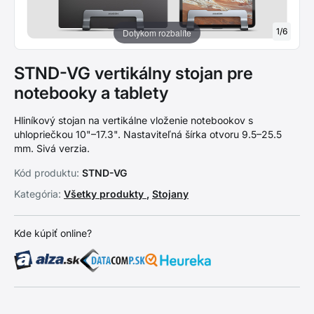
1
/
6
Dotykom rozbalíte
STND-VG vertikálny stojan pre
notebooky a tablety
Hliníkový stojan na vertikálne vloženie notebookov s
uhlopriečkou 10"–17.3". Nastaviteľná šírka otvoru 9.5–25.5
mm. Sivá verzia.
Kód produktu:
STND-VG
Kategória:
Všetky produkty
,
Stojany
Kde kúpiť online?