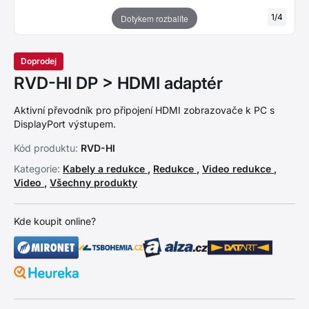
1
/
4
Dotykem rozbalíte
Doprodej
RVD-HI DP > HDMI adaptér
Aktivní převodník pro připojení HDMI zobrazovače k PC s
DisplayPort výstupem.
Kód produktu:
RVD-HI
Kategorie:
Kabely a redukce
,
Redukce
,
Video redukce
,
Video
,
Všechny produkty
Kde koupit online?