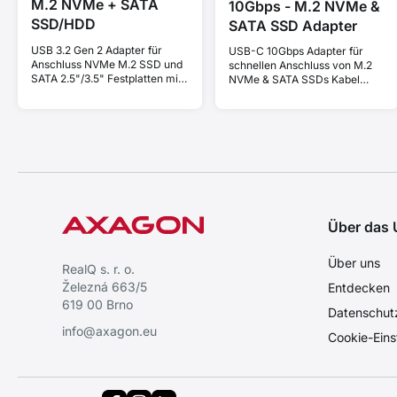
M.2 NVMe + SATA
10Gbps - M.2 NVMe &
SSD/HDD
SATA SSD Adapter
USB 3.2 Gen 2 Adapter für
USB-C 10Gbps Adapter für
Anschluss NVMe M.2 SSD und
schnellen Anschluss von M.2
SATA 2.5"/3.5" Festplatten mit
NVMe & SATA SSDs Kabel
klonen Funktion.
USB-C 10 cm.
Über das
Über uns
RealQ s. r. o.
Železná 663/5
Entdecken
619 00 Brno
Datenschut
info@axagon.eu
Cookie-Eins