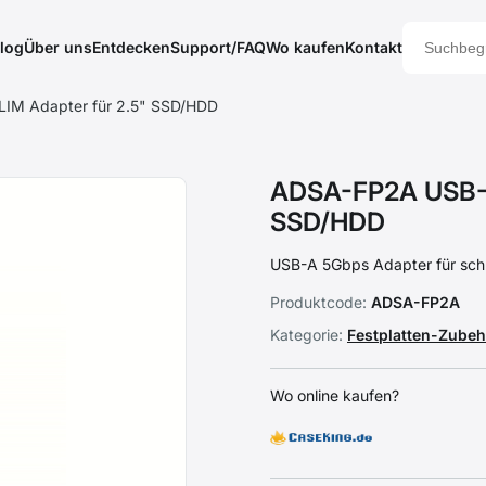
log
Über uns
Entdecken
Support/FAQ
Wo kaufen
Kontakt
IM Adapter für 2.5" SSD/HDD
ADSA-FP2A USB-A
SSD/HDD
USB-A 5Gbps Adapter für sch
Produktcode:
ADSA-FP2A
Kategorie:
Festplatten-Zube
Wo online kaufen?