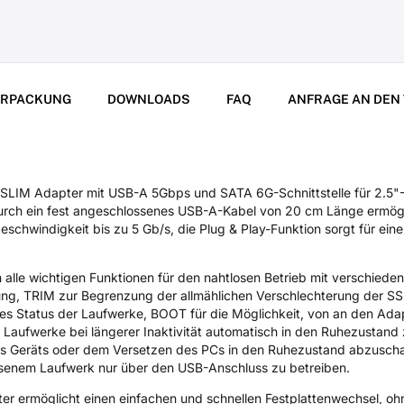
ERPACKUNG
DOWNLOADS
FAQ
ANFRAGE AN DEN
M Adapter mit USB-A 5Gbps und SATA 6G-Schnittstelle für 2.5"-S
rch ein fest angeschlossenes USB-A-Kabel von 20 cm Länge ermögli
geschwindigkeit bis zu 5 Gb/s, die Plug & Play-Funktion sorgt für e
alle wichtigen Funktionen für den nahtlosen Betrieb mit verschied
ung, TRIM zur Begrenzung der allmählichen Verschlechterung der SSD
es Status der Laufwerke, BOOT für die Möglichkeit, von an den Ad
Laufwerke bei längerer Inaktivität automatisch in den Ruhezustand z
s Geräts oder dem Versetzen des PCs in den Ruhezustand abzuscha
ssenem Laufwerk nur über den USB-Anschluss zu betreiben.
r ermöglicht einen einfachen und schnellen Festplattenwechsel, ohn