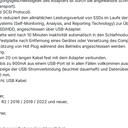
gungsgeschwindigkeit des Adapters ist durch die angewandte Schnitts
ansport).
 SCSI Protocol).
 reduziert den allmählichen Leistungsverlust von SSDs im Laufe der 
ystems (Self-Monitoring, Analysis, and Reporting Technology) zur Ü
SSD/HDD, angeschlossen über USB-Adapter.
tte wird nach 10 Minuten Inaktivität automatisch in den Schlafmodu
 Festplatte nach Entfernung eines Gerätes oder Versetzung des Com
tützung von Hot Plug während des Betriebs angeschlossen werden.
ng.
am 20 cm langen Kabel fest mit dem Adapter verbunden.
is zu 900mA aus einem USB-Port ist in allen Fällen vollkommen aus
zeige der USB-Stromverbindung (leuchtet dauerhaft) und Datenübert
10 mm.
hl. USB Kabel.
er,
R2 / 2016 / 2019 / 2022 und neuer,
her,