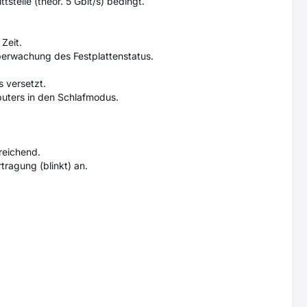
telle (theor. 5 Gbit/s) bedingt.
Zeit.
berwachung des Festplattenstatus.
s versetzt.
puters in den Schlafmodus.
reichend.
ragung (blinkt) an.