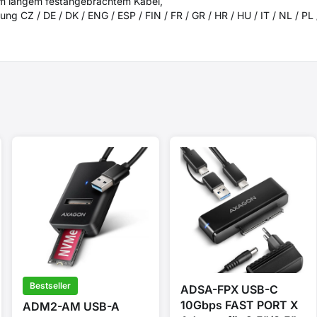
m langem festangebrachtem Kabel,
g CZ / DE / DK / ENG / ESP / FIN / FR / GR / HR / HU / IT / NL / PL 
Bestseller
ADSA-FPX USB-C
10Gbps FAST PORT X
ADM2-AM USB-A