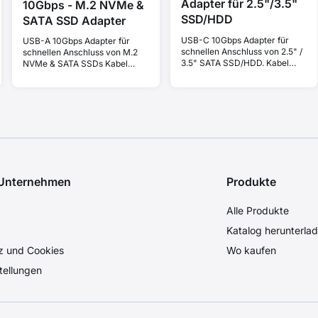
Adapter für 2.5"/3.5"
10Gbps - M.2 NVMe &
SSD/HDD
SATA SSD Adapter
USB-C 10Gbps Adapter für
USB-A 10Gbps Adapter für
schnellen Anschluss von 2.5" /
schnellen Anschluss von M.2
3.5" SATA SSD/HDD. Kabel
NVMe & SATA SSDs Kabel
USB C-C 60 cm + C-A
USB-A 10 cm.
Reduzierung.
 Unternehmen
Produkte
Alle Produkte
Katalog herunterla
z und Cookies
Wo kaufen
tellungen