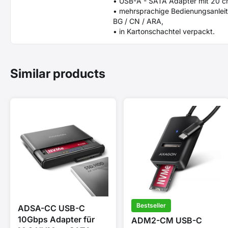
• USB-A - SATA Adapter mit 20 c
• mehrsprachige Bedienungsanleitun
BG / CN / ARA,
• in Kartonschachtel verpackt.
Similar products
Bestseller
ADSA-CC USB-C
10Gbps Adapter für
ADM2-CM USB-C