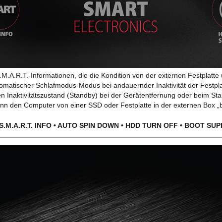
M.A.R.T.-Informationen, die die Kondition von der externen Festplatt
omatischer Schlafmodus-Modus bei andauernder Inaktivität der Festpla
n Inaktivitätszustand (Standby) bei der Gerätentfernung oder beim S
n den Computer von einer SSD oder Festplatte in der externen Box „
S.M.A.R.T. INFO • AUTO SPIN DOWN • HDD TURN OFF • BOOT SU