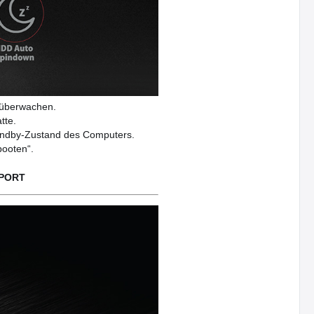
e überwachen.
tte.
tandby-Zustand des Computers.
booten“.
PPORT