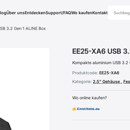
log
Über uns
Entdecken
Support/FAQ
Wo kaufen
Kontakt
SB 3.2 Gen 1 ALINE Box
EE25-XA6 USB 3.
Kompakte aluminium USB 3.2 
Produktcode:
EE25-XA6
Kategorie:
2.5" Gehäuse
,
Fe
Wo online kaufen?