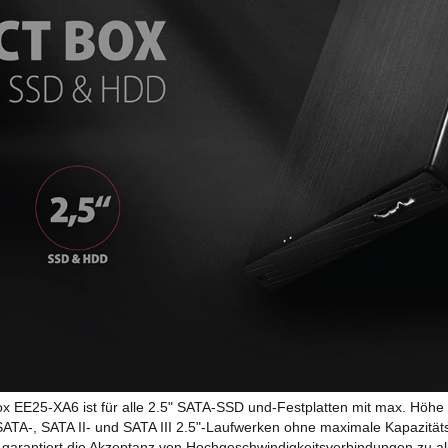
x EE25-XA6 ist für alle 2.5" SATA-SSD und-Festplatten mit max. Höh
SATA-, SATA II- und SATA III 2.5"-Laufwerken ohne maximale Kapazitä
garantiert die Akzeptanz von Hochgeschwindigkeitsverbindungen zu a