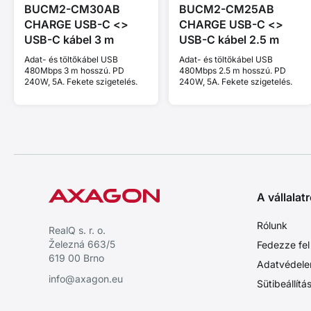
BUCM2-CM30AB
BUCM2-CM25AB
CHARGE USB-C <>
CHARGE USB-C <>
USB-C kábel 3 m
USB-C kábel 2.5 m
Adat- és töltőkábel USB
Adat- és töltőkábel USB
480Mbps 3 m hosszú. PD
480Mbps 2.5 m hosszú. PD
240W, 5A. Fekete szigetelés.
240W, 5A. Fekete szigetelés.
A vállalatr
Rólunk
RealQ s. r. o.
Železná 663/5
Fedezze fel
619 00 Brno
Adatvédele
info@axagon.eu
Sütibeállítá