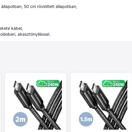
 állapotban, 50 cm rövidített állapotban,
ekete kábel,
olásban, akasztónyílással.