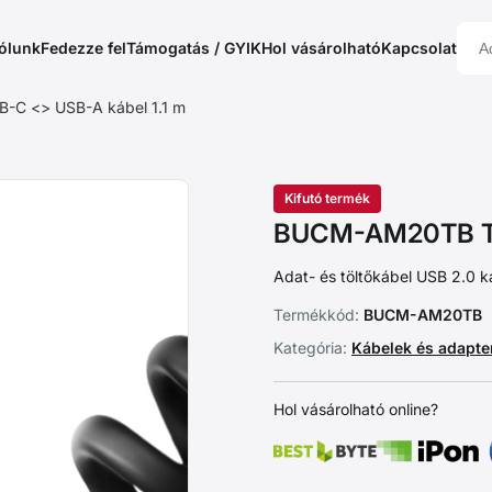
ólunk
Fedezze fel
Támogatás / GYIK
Hol vásárolható
Kapcsolat
C <> USB-A kábel 1.1 m
Kifutó termék
BUCM-AM20TB TW
Adat- és töltőkábel USB 2.0 k
Termékkód:
BUCM-AM20TB
Kategória:
Kábelek és adapt
Hol vásárolható online?