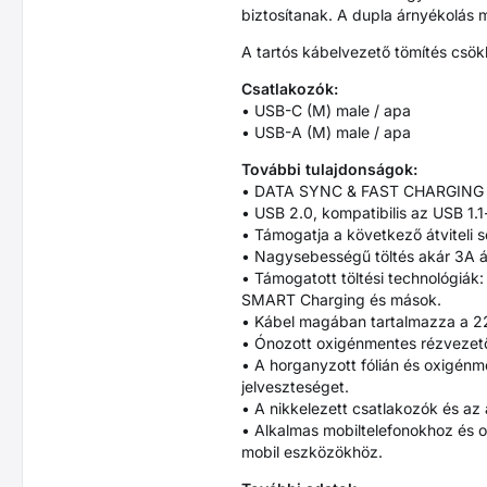
biztosítanak. A dupla árnyékolás me
A tartós kábelvezető tömítés csök
Csatlakozók:
• USB-C (M) male / apa
• USB-A (M) male / apa
További tulajdonságok:
• DATA SYNC & FAST CHARGING – e
• USB 2.0, kompatibilis az USB 1.1
• Támogatja a következő átviteli s
• Nagysebességű töltés akár 3A 
• Támogatott töltési technológiá
SMART Charging és mások.
• Kábel magában tartalmazza a 2
• Ónozott oxigénmentes rézvezető
• A horganyzott fólián és oxigénm
jelveszteséget.
• A nikkelezett csatlakozók és az
• Alkalmas mobiltelefonokhoz és
mobil eszközökhöz.