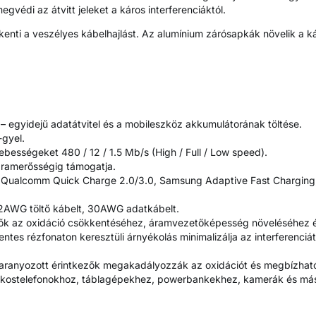
gvédi az átvitt jeleket a káros interferenciáktól.
kenti a veszélyes kábelhajlást. Az alumínium zárósapkák növelik a k
gyidejű adatátvitel és a mobileszköz akkumulátorának töltése.
-gyel.
ebességeket 480 / 12 / 1.5 Mb/s (High / Full / Low speed).
áramerősségig támogatja.
k: Qualcomm Quick Charge 2.0/3.0, Samsung Adaptive Fast Charging,
2AWG töltő kábelt, 30AWG adatkábelt.
k az oxidáció csökkentéséhez, áramvezetőképesség növeléséhez és a
entes rézfonaton keresztüli árnyékolás minimalizálja az interferenc
 aranyozott érintkezők megakadályozzák az oxidációt és megbízható
 okostelefonokhoz, táblagépekhez, powerbankekhez, kamerák és má