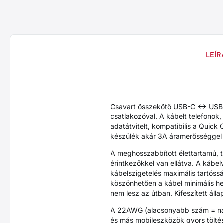
LEÍR
Csavart összekötő USB-C <-> US
csatlakozóval. A kábelt telefonok
adatátvitelt, kompatibilis a Quic
készülék akár 3A áramerősséggel i
A meghosszabbított élettartamú, t
érintkezőkkel van ellátva. A kábe
kábelszigetelés maximális tartóssá
köszönhetően a kábel minimális hel
nem lesz az útban. Kifeszített áll
A 22AWG (alacsonyabb szám = nagy
és más mobileszközök gyors tölté