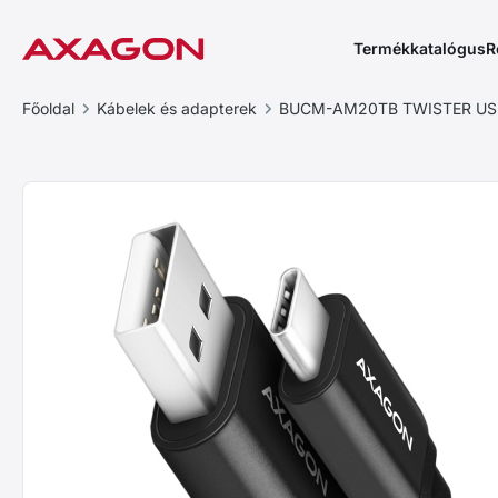
Termékkatalógus
R
Főoldal
Kábelek és adapterek
BUCM-AM20TB TWISTER USB-