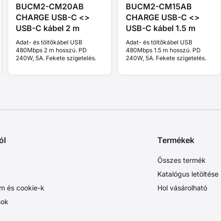
BUCM2-CM20AB
BUCM2-CM15AB
CHARGE USB-C <>
CHARGE USB-C <>
USB-C kábel 2 m
USB-C kábel 1.5 m
Adat- és töltőkábel USB
Adat- és töltőkábel USB
480Mbps 2 m hosszú. PD
480Mbps 1.5 m hosszú. PD
240W, 5A. Fekete szigetelés.
240W, 5A. Fekete szigetelés.
ól
Termékek
Összes termék
Katalógus letöltése
m és cookie-k
Hol vásárolható
sok