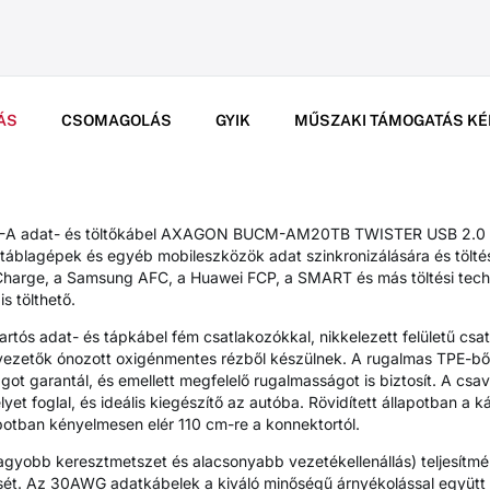
ÁS
CSOMAGOLÁS
GYIK
MŰSZAKI TÁMOGATÁS KÉ
B-A adat- és töltőkábel AXAGON BUCM-AM20TB TWISTER USB 2.0 
, táblagépek és egyéb mobileszközök adat szinkronizálására és tölt
k Charge, a Samsung AFC, a Huawei FCP, a SMART és más töltési techn
s tölthető.
artós adat- és tápkábel fém csatlakozókkal, nikkelezett felületű csa
lvezetők ónozott oxigénmentes rézből készülnek. A rugalmas TPE-ből
got garantál, és emellett megfelelő rugalmasságot is biztosít. A csav
yet foglal, és ideális kiegészítő az autóba. Rövidített állapotban a
apotban kényelmesen elér 110 cm-re a konnektortól.
obb keresztmetszet és alacsonyabb vezetékellenállás) teljesítmén
sét. Az 30AWG adatkábelek a kiváló minőségű árnyékolással együtt 