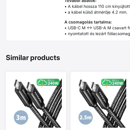
További adatok:
• A kábel hossza 110 cm kinyújtott
• a kábel külső átmérője 4.2 mm.
A csomagolás tartalma:
• USB-C M <-> USB-A M csavart f
• nyomtatott és lezárt fóliacsomag
Similar products