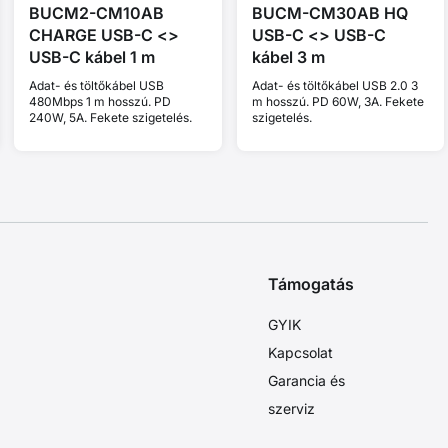
BUCM2-CM10AB
BUCM-CM30AB HQ
CHARGE USB-C <>
USB-C <> USB-C
USB-C kábel 1 m
kábel 3 m
Adat- és töltőkábel USB
Adat- és töltőkábel USB 2.0 3
480Mbps 1 m hosszú. PD
m hosszú. PD 60W, 3A. Fekete
240W, 5A. Fekete szigetelés.
szigetelés.
Támogatás
GYIK
Kapcsolat
Garancia és
szerviz