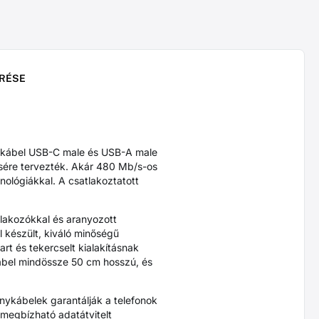
RÉSE
kábel USB-C male és USB-A male
ésére tervezték. Akár 480 Mb/s-os
ológiákkal. A csatlakoztatott
tlakozókkal és aranyozott
 készült, kiváló minőségű
art és tekercselt kialakításnak
 kábel mindössze 50 cm hosszú, és
ykábelek garantálják a telefonok
megbízható adatátvitelt