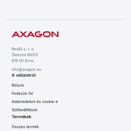
kábel 60 cm.
RealQ s. r. o.
Železná 663/5
619 00 Brno
info@axagon.eu
A vállalatról
Rólunk
Fedezze fel
Adatvédelem és cookie-k
Sütibeállítások
Termékek
Összes termék