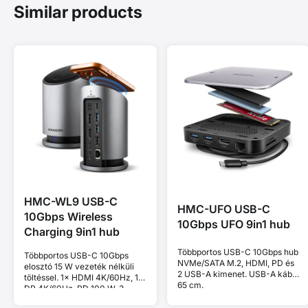
Similar products
HMC-WL9 USB-C
HMC-UFO USB-C
10Gbps Wireless
10Gbps UFO 9in1 hub
Charging 9in1 hub
Többportos USB-C 10Gbps hub
Többportos USB-C 10Gbps
NVMe/SATA M.2, HDMI, PD és
elosztó 15 W vezeték nélküli
2 USB-A kimenet. USB-A kábel
töltéssel. 1× HDMI 4K/60Hz, 1×
65 cm.
DP 4K/60Hz, PD 100 W, 3
USB-A és 1 USB-C port. USB-A