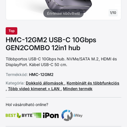
1
/
10
Érintéssel kibővíthető
Top
HMC-12GM2 USB-C 10Gbps
GEN2COMBO 12in1 hub
Többportos USB-C 10Gbps hub. NVMe/SATA M.2, HDMI és
DisplayPort. Kábel USB-C 50 cm.
Termékkód:
HMC-12GM2
Kategória:
Dokkoló állomások
,
Kombinált és többfunkciós
,
Több videó kimenet + LAN
,
Minden termék
Hol vásárolható online?