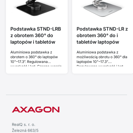
Podstawka STND-LRB
Podstawka STND-LR z
z obrotem 360° do
obrotem 360° do i
laptopów i tabletów
tabletów laptopów
Aluminiowa podstawka z
Aluminiowa podstawka z
obrotem o 360° do laptopów
możliwością obrotu o 360° dla
10"–17.3”. Regulowana
laptopów 10"–17.3”.
wysokość i kąt. Czarna wersja.
Regulowana wysokość i kąt.
RealQ s. r. o.
Železná 663/5